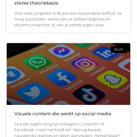
sterke theoriebasis
Voor veel jongeren is 18 jaar een bijzondere leeftijd. Je
mag autorijden, werkt aan je zelfstandigheid en
droomt misschien al van je eerste eigen auto.
BLOG
Visuele content die werkt op social media
Je post regelmatig op Instagram, LinkedIn of
Facebook, maar het blijft stil. Weinig bereik,
nauwelijks reacties en geen aanvragen. Herkenbaar?