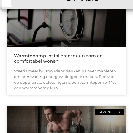
Bekijk Voorkeuren
Warmtepomp installeren: duurzaam en
comfortabel wonen
Steeds meer huishoudens denken na over manieren
om hun woning energiezuiniger te maken. Een van
de populairste oplossingen is een warmtepomp. Met
een warmtepomp kun
GEZONDHEID