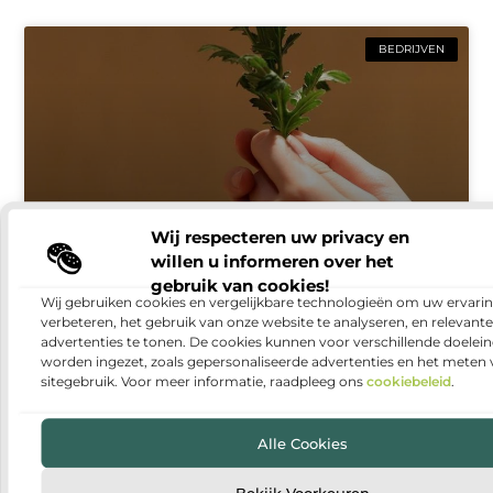
BEDRIJVEN
Wij respecteren uw privacy en
willen u informeren over het
Een afscheid dat rust en houvast geeft
gebruik van cookies!
Wij gebruiken cookies en vergelijkbare technologieën om uw ervarin
Een uitvaart regelen is een emotionele en vaak
verbeteren, het gebruik van onze website te analyseren, en relevante
intensieve periode. Er komt veel op nabestaanden af,
advertenties te tonen. De cookies kunnen voor verschillende doelei
terwijl er tegelijkertijd ruimte nodig is voor verdriet,
worden ingezet, zoals gepersonaliseerde advertenties en het meten
herinneringen
sitegebruik. Voor meer informatie, raadpleeg ons
cookiebeleid
.
Alle Cookies
BEDRIJVEN