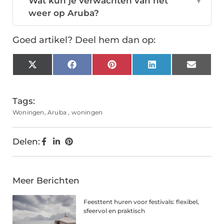
Wat kun je verwachten van het
▼
weer op Aruba?
Goed artikel? Deel hem dan op:
X
Facebook
Pinterest
LinkedIn
Email
(Twitter)
Tags:
Woningen
,
Aruba
,
woningen
Delen:
Meer Berichten
Feesttent huren voor festivals: flexibel,
sfeervol en praktisch