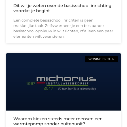
Dit wil je weten over de basisschool inrichting
voordat je begint
Een complete basisschool inrichten is geen
makkelijke taak. Zelfs wanneer je een bestaande
basisschool opnieuw in wilt richten, of alleen een paar
elementen wilt veranderen,
WONING EN TUIN
Waarom kiezen steeds meer mensen een
warmtepomp zonder buitenunit?