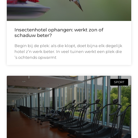
Insectenhotel ophangen: werkt zon of
schaduw beter?
Begin bij de plek: als die klopt, doet bijna elk degelijk
hotel z’n werk beter. In veel tuinen werkt een plek die
’s ochtends opwarmt
SPORT