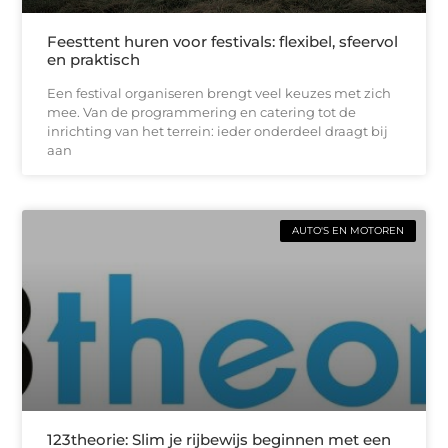
Feesttent huren voor festivals: flexibel, sfeervol
en praktisch
Een festival organiseren brengt veel keuzes met zich
mee. Van de programmering en catering tot de
inrichting van het terrein: ieder onderdeel draagt bij
aan
AUTO'S EN MOTOREN
123theorie: Slim je rijbewijs beginnen met een