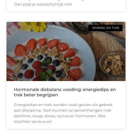
Dan post je waarschijnlijk niet
WONING EN TUIN
Hormonale disbalans voeding: energiedips en
trek beter begrijpen
Energiedips en trek worden vaak gezien als gebrek
aan discipline. Toch kunnen ze samenhangen met
eetritme, slaap, stress, cyclus en hormonen. Wie
klachten serieus wil