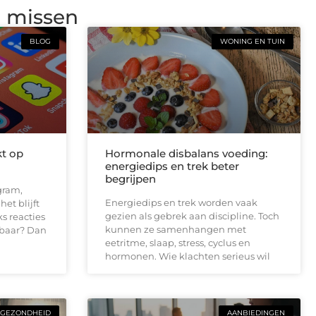
g missen
BLOG
WONING EN TUIN
kt op
Hormonale disbalans voeding:
energiedips en trek beter
begrijpen
gram,
Energiedips en trek worden vaak
et blijft
gezien als gebrek aan discipline. Toch
ks reacties
kunnen ze samenhangen met
baar? Dan
eetritme, slaap, stress, cyclus en
hormonen. Wie klachten serieus wil
GEZONDHEID
AANBIEDINGEN