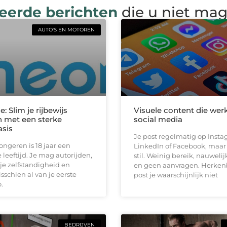
eerde berichten
die u niet ma
AUTO'S EN MOTOREN
e: Slim je rijbewijs
Visuele content die wer
 met een sterke
social media
asis
Je post regelmatig op Insta
jongeren is 18 jaar een
LinkedIn of Facebook, maar h
 leeftijd. Je mag autorijden,
stil. Weinig bereik, nauwelij
je zelfstandigheid en
en geen aanvragen. Herken
schien al van je eerste
post je waarschijnlijk niet
.
BEDRIJVEN