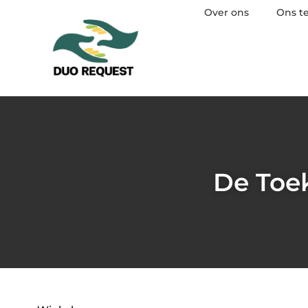
Over ons
Ons t
De Toe