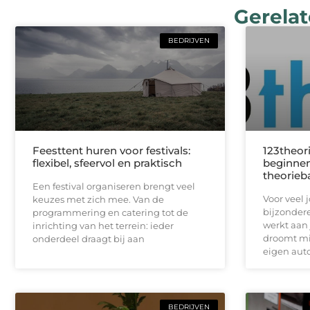
Gerelat
BEDRIJVEN
Feesttent huren voor festivals:
123theori
flexibel, sfeervol en praktisch
beginnen
theorieb
Een festival organiseren brengt veel
Voor veel 
keuzes met zich mee. Van de
bijzondere
programmering en catering tot de
werkt aan 
inrichting van het terrein: ieder
droomt mis
onderdeel draagt bij aan
eigen auto
BEDRIJVEN