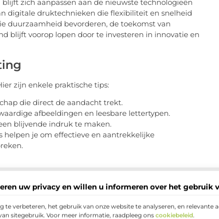
nd blijft zich aanpassen aan de nieuwste technologieën
digitale druktechnieken die flexibiliteit en snelheid
n die duurzaamheid bevorderen, de toekomst van
d blijft voorop lopen door te investeren in innovatie en
ting
er zijn enkele praktische tips:
hap die direct de aandacht trekt.
aardige afbeeldingen en leesbare lettertypen.
een blijvende indruk te maken.
ps helpen je om effectieve en aantrekkelijke
preken.
 combinatie van traditie en innovatie, waarmee ze
eren uw privacy en willen u informeren over het gebruik 
de behoeften van lokale bedrijven, ontwerpers en
aartjes, banners of op maat gemaakte ontwerpen, de
 te verbeteren, het gebruik van onze website te analyseren, en relevante 
van sitegebruik. Voor meer informatie, raadpleeg ons
cookiebeleid
.
j in Westland te gebruiken voor jouw volgende