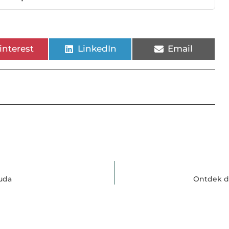
interest
LinkedIn
Email
ouda
Ontdek d