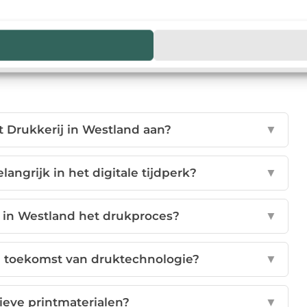
t en expertise kunnen maken.
 Drukkerij in Westland aan?
▼
angrijk in het digitale tijdperk?
▼
 in Westland het drukproces?
▼
e toekomst van druktechnologie?
▼
ieve printmaterialen?
▼