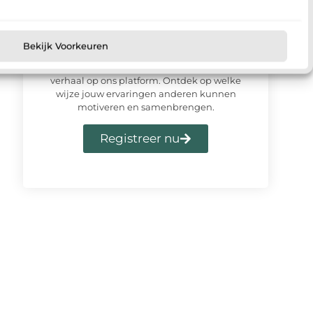
Meld u vandaag aan en sluit u
Bekijk Voorkeuren
aan bij ons platform
Meld je vandaag nog aan en deel jouw
verhaal op ons platform. Ontdek op welke
wijze jouw ervaringen anderen kunnen
motiveren en samenbrengen.
Registreer nu