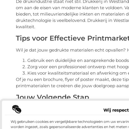
De drukindustrie staat niet stil. Drukkerij in Westla
om aan de eisen van moderne klanten te voldoen. Van 
bieden, tot milieuvriendelijke inkten en materiale
druktechnologie is veelbelovend. Drukkerij in Westlan
kwaliteit.
Tips voor Effectieve Printmarke
Wil je dat jouw gedrukte materialen echt opvallen? Hi
Gebruik een duidelijke en aansprekende boodsc
Zorg voor een professioneel ontwerp met hoogw
Kies voor kwaliteitsmateriaal en afwerking om 
Of je nu een brochure, flyer of poster maakt, deze ti
printmaterialen te creëren die jouw doelgroep aans
Jouw Volgende Stap
Samengevat, Drukkerij in Westland biedt een unieke
Wij respect
hoogwaardige drukdiensten leveren die voldoen aan 
printliefhebbers. Of je nu op zoek bent naar visitek
Wij gebruiken cookies en vergelijkbare technologieën om uw ervaring
worden ingezet, zoals gepersonaliseerde advertenties en het meten 
mogelijkheden zijn eindeloos. Overweeg om Drukkeri