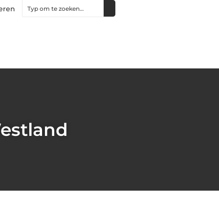
eren
estland