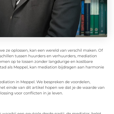
e we ze oplossen, kan een wereld van verschil maken. Of
eschillen tussen huurders en verhuurders, mediation
emen op te lossen zonder langdurige en kostbare
e stad als Meppel, kan mediation bijdragen aan harmonie
ediation in Meppel. We bespreken de voordelen,
et einde van dit artikel hopen we dat je de waarde van
ssing voor conflicten in je leven.
es waarbij een neutrale derde partij, de mediator, helpt