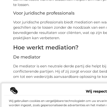
te lossen.
Voor juridische professionals
Voor juridische professionals biedt mediation een w
geschillen op te lossen zonder de noodzaak van een r
bevredigende resultaten voor cliënten, wat op zijn b
praktijken kan verbeteren.
Hoe werkt mediation?
De mediator
De mediator is een neutrale derde partij die helpt 
conflicterende partijen. Hij of zij zorgt ervoor dat 
om tot een wederzijds aanvaardbare oplossing te k
Het proces
Wij respect
Het mediationproces begint meestal met een introd
procedures uitlegt. Vervolgens krijgen beide partije
Wij gebruiken cookies en vergelijkbare technologieën om uw ervaring
mediator begeleidt de discussie en helpt de partije
worden ingezet, zoals gepersonaliseerde advertenties en het meten 