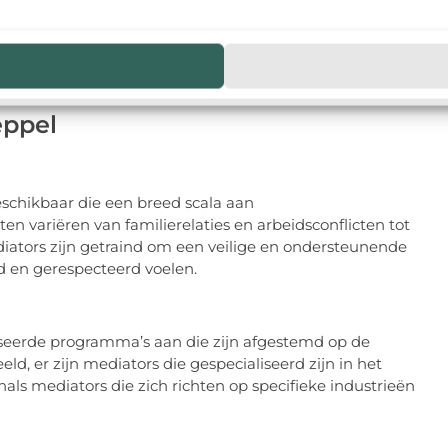
eze meestal schriftelijk vastgelegd. Deze overeenkomst
ere juridische stappen als dat nodig is.
eppel
eschikbaar die een breed scala aan
en variëren van familierelaties en arbeidsconflicten tot
diators zijn getraind om een veilige en ondersteunende
d en gerespecteerd voelen.
iseerde programma’s aan die zijn afgestemd op de
d, er zijn mediators die gespecialiseerd zijn in het
ls mediators die zich richten op specifieke industrieën