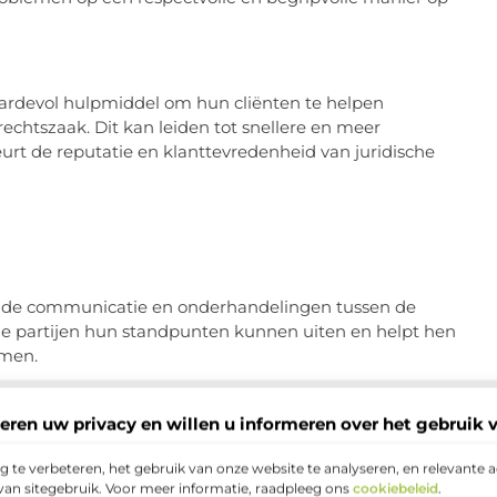
aardevol hulpmiddel om hun cliënten te helpen
echtszaak. Dit kan leiden tot snellere en meer
eurt de reputatie en klanttevredenheid van juridische
bij de communicatie en onderhandelingen tussen de
beide partijen hun standpunten kunnen uiten en helpt hen
omen.
eren uw privacy en willen u informeren over het gebruik 
uctiebijeenkomst waarin de mediator de regels en
n de kans om hun kant van het verhaal te vertellen. De
 te verbeteren, het gebruik van onze website te analyseren, en relevante 
n om mogelijke oplossingen te verkennen.
van sitegebruik. Voor meer informatie, raadpleeg ons
cookiebeleid
.