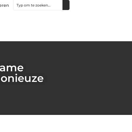
eren
zame
monieuze