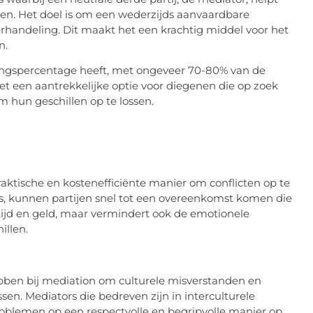
ssen. Het doel is om een wederzijds aanvaardbare
rhandeling. Dit maakt het een krachtig middel voor het
n.
gingspercentage heeft, met ongeveer 70-80% van de
et een aantrekkelijke optie voor diegenen die op zoek
m hun geschillen op te lossen.
ktische en kostenefficiënte manier om conflicten op te
res, kunnen partijen snel tot een overeenkomst komen die
n tijd en geld, maar vermindert ook de emotionele
illen.
bben bij mediation om culturele misverstanden en
ssen. Mediators die bedreven zijn in interculturele
lemen op een respectvolle en begripvolle manier op