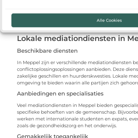
De overeenkomst
Als de partijen tot een overeenkomst komen, wordt d
Alle Cookies
is bindend en kan worden gebruikt als basis voor verd
Lokale mediationdiensten in M
Beschikbare diensten
In Meppel zijn er verschillende mediationdiensten b
conflictoplossingsoplossingen aanbieden. Deze dienst
zakelijke geschillen en huurderskwesties. Lokale me
omgeving te bieden waarin alle partijen zich gehoor
Aanbiedingen en specialisaties
Veel mediationdiensten in Meppel bieden gespecial
specifieke behoeften van de gemeenschap. Bijvoorbeel
werken met internationale studenten en expats, evena
zoals de gezondheidszorg en het onderwijs.
Gemakkelijk toegankelijk