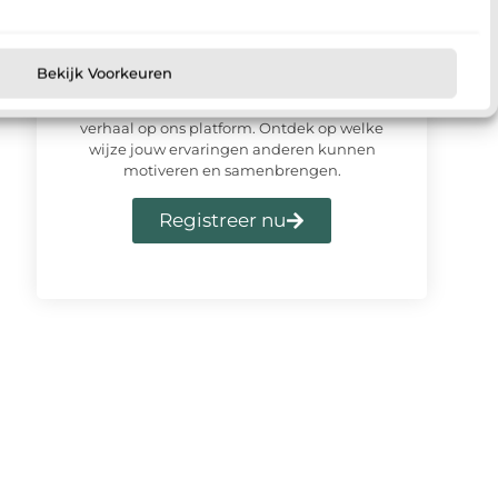
Meld u vandaag aan en sluit u
Bekijk Voorkeuren
aan bij ons platform
Meld je vandaag nog aan en deel jouw
verhaal op ons platform. Ontdek op welke
wijze jouw ervaringen anderen kunnen
motiveren en samenbrengen.
Registreer nu