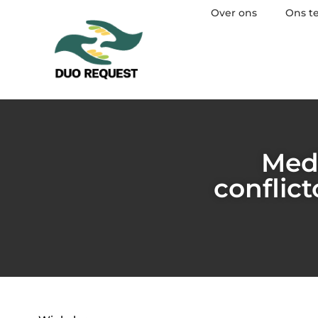
Over ons
Ons t
Med
conflic