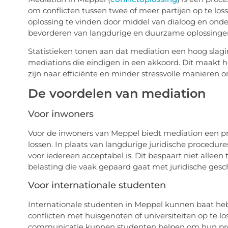
om conflicten tussen twee of meer partijen op te lo
oplossing te vinden door middel van dialoog en onde
bevorderen van langdurige en duurzame oplossinge
Statistieken tonen aan dat mediation een hoog sla
mediations die eindigen in een akkoord. Dit maakt h
zijn naar efficiënte en minder stressvolle manieren o
De voordelen van mediation
Voor inwoners
Voor de inwoners van Meppel biedt mediation een pra
lossen. In plaats van langdurige juridische procedu
voor iedereen acceptabel is. Dit bespaart niet allee
belasting die vaak gepaard gaat met juridische gesch
Voor internationale studenten
Internationale studenten in Meppel kunnen baat he
conflicten met huisgenoten of universiteiten op te lo
communicatie kunnen studenten helpen om hun prob