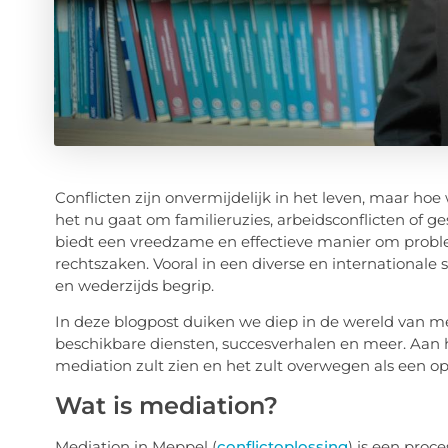
Conflicten zijn onvermijdelijk in het leven, maar ho
het nu gaat om familieruzies, arbeidsconflicten of g
biedt een vreedzame en effectieve manier om probl
rechtszaken. Vooral in een diverse en international
en wederzijds begrip.
In deze blogpost duiken we diep in de wereld van m
beschikbare diensten, succesverhalen en meer. Aan h
mediation zult zien en het zult overwegen als een oplo
Wat is mediation?
Mediation in Meppel (
conflictoplossing
) is een proc