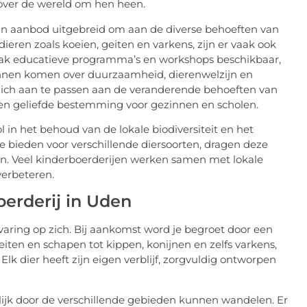
over de wereld om hen heen.
n aanbod uitgebreid om aan de diverse behoeften van
dieren zoals koeien, geiten en varkens, zijn er vaak ook
 vaak educatieve programma’s en workshops beschikbaar,
nnen komen over duurzaamheid, dierenwelzijn en
zich aan te passen aan de veranderende behoeften van
een geliefde bestemming voor gezinnen en scholen.
 in het behoud van de lokale biodiversiteit en het
e bieden voor verschillende diersoorten, dragen deze
en. Veel kinderboerderijen werken samen met lokale
verbeteren.
erderij in Uden
varing op zich. Bij aankomst word je begroet door een
geiten en schapen tot kippen, konijnen en zelfs varkens,
Elk dier heeft zijn eigen verblijf, zorgvuldig ontworpen
lijk door de verschillende gebieden kunnen wandelen. Er