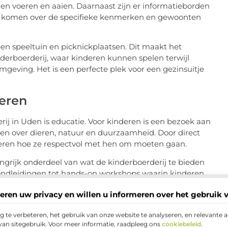
nen voeren en aaien. Daarnaast zijn er informatieborden
kunt komen over de specifieke kenmerken en gewoonten
 een speeltuin en picknickplaatsen. Dit maakt het
derboerderij, waar kinderen kunnen spelen terwijl
geving. Het is een perfecte plek voor een gezinsuitje
deren
ij in Uden is educatie. Voor kinderen is een bezoek aan
ren over dieren, natuur en duurzaamheid. Door direct
leren hoe ze respectvol met hen om moeten gaan.
grijk onderdeel van wat de kinderboerderij te bieden
rondleidingen tot hands-on workshops waarin kinderen
 milieubehoud.
eren uw privacy en willen u informeren over het gebruik 
ik van de faciliteiten van de kinderboerderij, omdat het
js. Door de praktische ervaringen die kinderen op de
 te verbeteren, het gebruik van onze website te analyseren, en relevante 
van sitegebruik. Voor meer informatie, raadpleeg ons
cookiebeleid
.
begrip van complexe onderwerpen zoals ecologie en