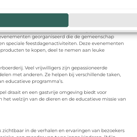
schap en evenementen
ek om dieren te zien; het is een belangrijk onderdeel
 evenementen georganiseerd die de gemeenschap
 speciale feestdagenactiviteiten. Deze evenementen
producten te kopen, deel te nemen aan leuke
rboerderij. Veel vrijwilligers zijn gepassioneerde
delen met anderen. Ze helpen bij verschillende taken,
van educatieve programma’s.
epel draait en een gastvrije omgeving biedt voor
 het welzijn van de dieren en de educatieve missie van
k zichtbaar in de verhalen en ervaringen van bezoekers