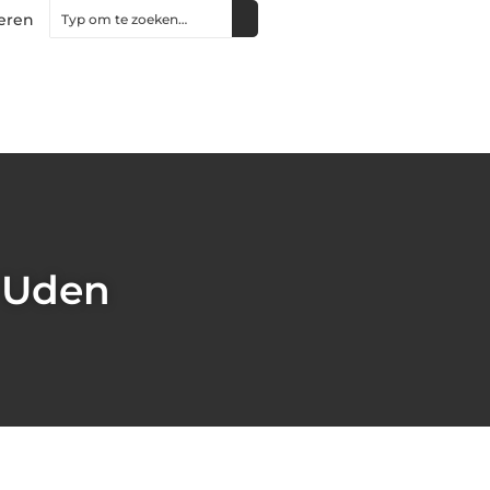
eren
n Uden