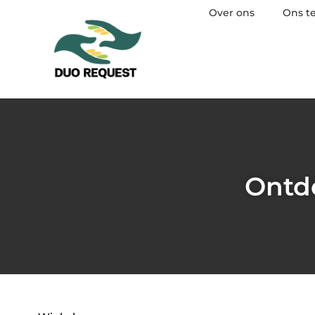
Over ons
Ons t
Ontde