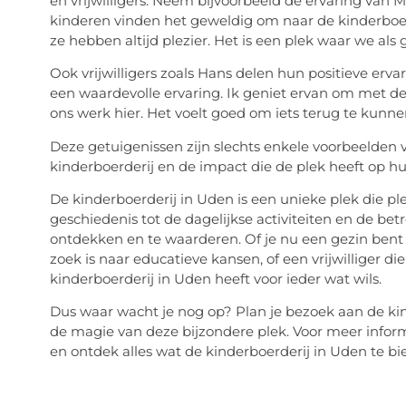
en vrijwilligers. Neem bijvoorbeeld de ervaring van 
kinderen vinden het geweldig om naar de kinderboerd
ze hebben altijd plezier. Het is een plek waar we als
Ook vrijwilligers zoals Hans delen hun positieve ervari
een waardevolle ervaring. Ik geniet ervan om met de
ons werk hier. Het voelt goed om iets terug te kun
Deze getuigenissen zijn slechts enkele voorbeelden 
kinderboerderij en de impact die de plek heeft op hu
De kinderboerderij in Uden is een unieke plek die 
geschiedenis tot de dagelijkse activiteiten en de be
ontdekken en te waarderen. Of je nu een gezin bent d
zoek is naar educatieve kansen, of een vrijwilliger d
kinderboerderij in Uden heeft voor ieder wat wils.
Dus waar wacht je nog op? Plan je bezoek aan de kinde
de magie van deze bijzondere plek. Voor meer inform
en ontdek alles wat de kinderboerderij in Uden te bi