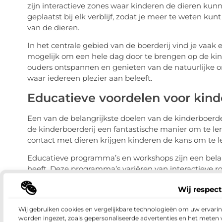
zijn interactieve zones waar kinderen de dieren kun
geplaatst bij elk verblijf, zodat je meer te weten 
van de dieren.
In het centrale gebied van de boerderij vind je vaak
mogelijk om een hele dag door te brengen op de kin
ouders ontspannen en genieten van de natuurlijke om
waar iedereen plezier aan beleeft.
Educatieve voordelen voor kin
Een van de belangrijkste doelen van de kinderboerder
de kinderboerderij een fantastische manier om te le
contact met dieren krijgen kinderen de kans om te 
Educatieve programma’s en workshops zijn een belan
heeft. Deze programma’s variëren van interactieve 
leren over dierenverzorging, landbouwpraktijken en
Wij respect
Scholen en educatieve instellingen maken vaak gebru
een uitstekende aanvulling is op het formele onderwi
Wij gebruiken cookies en vergelijkbare technologieën om uw ervaring
worden ingezet, zoals gepersonaliseerde advertenties en het meten 
kinderboerderij opdoen, ontwikkelen ze een dieper 