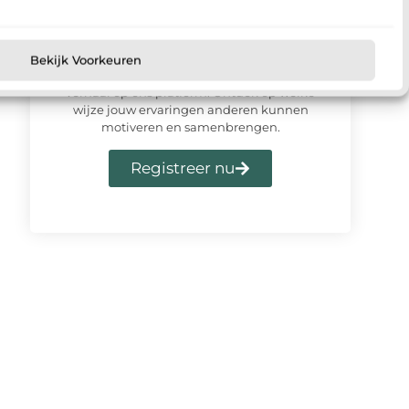
Meld u vandaag aan en sluit u
aan bij ons platform
Bekijk Voorkeuren
Meld je vandaag nog aan en deel jouw
verhaal op ons platform. Ontdek op welke
wijze jouw ervaringen anderen kunnen
motiveren en samenbrengen.
Registreer nu