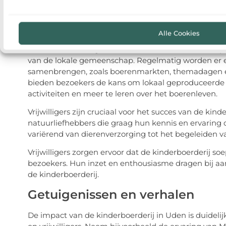
biodiversiteit.
Betrokkenheid van de gemeen
Alle Cookies
De kinderboerderij in Uden is meer dan alleen een pl
van de lokale gemeenschap. Regelmatig worden er
samenbrengen, zoals boerenmarkten, themadagen en
bieden bezoekers de kans om lokaal geproduceerde 
activiteiten en meer te leren over het boerenleven.
Vrijwilligers zijn cruciaal voor het succes van de kinde
natuurliefhebbers die graag hun kennis en ervaring 
variërend van dierenverzorging tot het begeleiden 
Vrijwilligers zorgen ervoor dat de kinderboerderij so
bezoekers. Hun inzet en enthousiasme dragen bij aan
de kinderboerderij.
Getuigenissen en verhalen
De impact van de kinderboerderij in Uden is duidelij