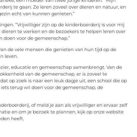
Marieke, een moeder van twee jonge kinderen. “Mijn
erij te gaan. Ze leren zoveel over dieren en natuur, en
 gezin echt van kunnen genieten.”
ngen. “Vrijwilliger zijn op de kinderboerderij is voor mij
 dieren te werken en de bezoekers te helpen leren over
nen doen voor de gemeenschap.”
van de vele mensen die genieten van hun tijd op de
n leven.
plezier, educatie en gemeenschap samenbrengt. Van de
trokkenheid van de gemeenschap, er is zoveel te
at op zoek is naar een leuk dagje uit, een school die op
ie iets terug wil doen voor de gemeenschap, de
rboerderij, of meld je aan als vrijwilliger en ervaar zelf
atie en om je bezoek te plannen, kijk op onze website
eden heeft.