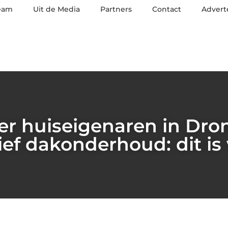
eam
Uit de Media
Partners
Contact
Advert
r huiseigenaren in Dro
ief dakonderhoud: dit i