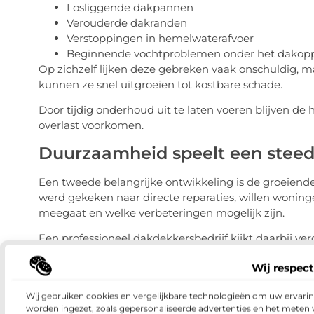
Losliggende dakpannen
Verouderde dakranden
Verstoppingen in hemelwaterafvoer
Beginnende vochtproblemen onder het dakopp
Op zichzelf lijken deze gebreken vaak onschuldig, 
kunnen ze snel uitgroeien tot kostbare schade.
Door tijdig onderhoud uit te laten voeren blijven d
overlast voorkomen.
Duurzaamheid speelt een steeds
Een tweede belangrijke ontwikkeling is de groeiend
werd gekeken naar directe reparaties, willen woni
meegaat en welke verbeteringen mogelijk zijn.
Een professioneel dakdekkersbedrijf kijkt daarbij ve
gekeken naar:
Wij respect
De isolerende werking van het dak
Mogelijkheden voor energiebesparing
Wij gebruiken cookies en vergelijkbare technologieën om uw ervaring
worden ingezet, zoals gepersonaliseerde advertenties en het meten 
Levensduur van huidige dakbedekking