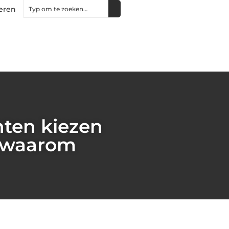
eren
nten kiezen
s waarom