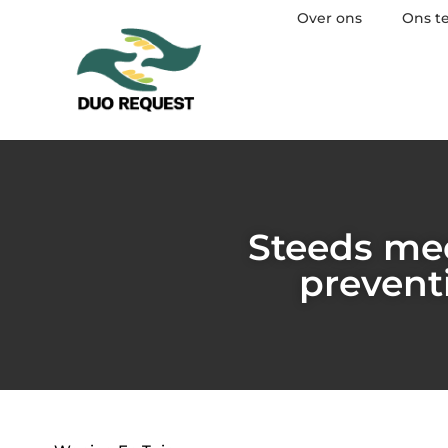
Over ons
Ons t
Steeds mee
prevent