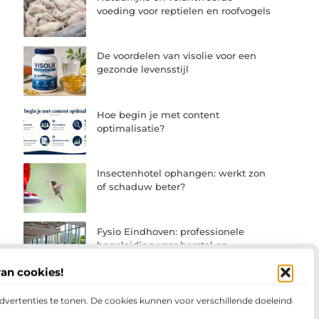
voeding voor reptielen en roofvogels
De voordelen van visolie voor een
gezonde levensstijl
Hoe begin je met content
optimalisatie?
Insectenhotel ophangen: werkt zon
of schaduw beter?
Fysio Eindhoven: professionele
begeleiding voor herstel en
beweging
van cookies!
advertenties te tonen. De cookies kunnen voor verschillende doeleinden