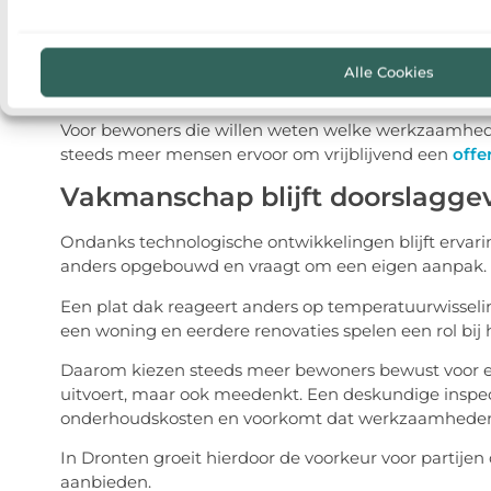
Onderhoudsplanning voor de komende jaren
Geschiktheid voor toekomstige verduurzaming
Deze bredere aanpak zorgt ervoor dat investeringe
Alle Cookies
woning.
Voor bewoners die willen weten welke werkzaamheden
steeds meer mensen ervoor om vrijblijvend een
o
ffe
Vakmanschap blijft doorslagge
Ondanks technologische ontwikkelingen blijft ervarin
anders opgebouwd en vraagt om een eigen aanpak.
Een plat dak reageert anders op temperatuurwisseli
een woning en eerdere renovaties spelen een rol bij 
Daarom kiezen steeds meer bewoners bewust voor een
uitvoert, maar ook meedenkt. Een deskundige inspec
onderhoudskosten en voorkomt dat werkzaamheden
In Dronten groeit hierdoor de voorkeur voor partijen
aanbieden.