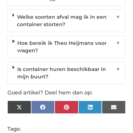
Welke soorten afval mag ik in een
▼
container storten?
Hoe bereik ik Theo Heijmans voor
▼
vragen?
Is container huren beschikbaar in
▼
mijn buurt?
Goed artikel? Deel hem dan op:
X
Facebook
Pinterest
LinkedIn
Email
(Twitter)
Tags: