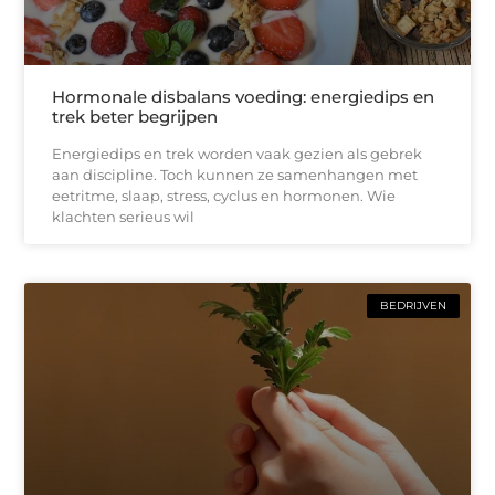
Hormonale disbalans voeding: energiedips en
trek beter begrijpen
Energiedips en trek worden vaak gezien als gebrek
aan discipline. Toch kunnen ze samenhangen met
eetritme, slaap, stress, cyclus en hormonen. Wie
klachten serieus wil
BEDRIJVEN