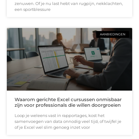
zenuwen. Of je nu last hebt van rugpijn, nekklachten,
een sportblessure
AANBIEDINGEN
Waarom gerichte Excel cursussen onmisbaar
zijn voor professionals die willen doorgroeien
Loop je weleens vast in rapportages, kost het
samenvoegen van data onnodig veel tijd, of twijfel je
of je Excel wel slim genoeg inzet voor