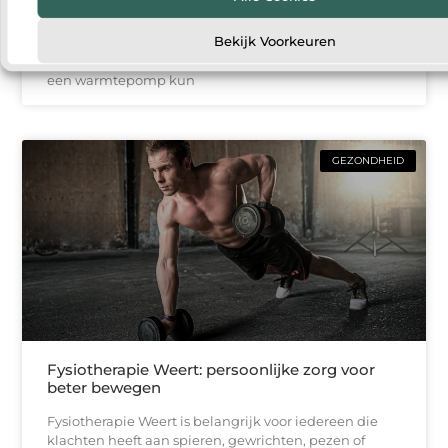
Steeds meer huishoudens denken na over manieren
Bekijk Voorkeuren
om hun woning energiezuiniger te maken. Een van
de populairste oplossingen is een warmtepomp. Met
een warmtepomp kun
GEZONDHEID
Fysiotherapie Weert: persoonlijke zorg voor
beter bewegen
Fysiotherapie Weert is belangrijk voor iedereen die
klachten heeft aan spieren, gewrichten, pezen of