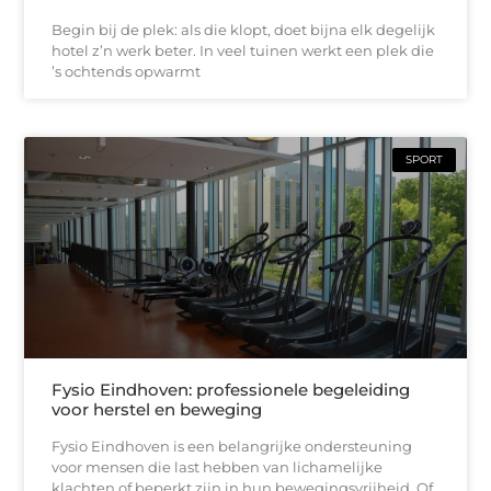
Begin bij de plek: als die klopt, doet bijna elk degelijk
hotel z’n werk beter. In veel tuinen werkt een plek die
’s ochtends opwarmt
SPORT
Fysio Eindhoven: professionele begeleiding
voor herstel en beweging
Fysio Eindhoven is een belangrijke ondersteuning
voor mensen die last hebben van lichamelijke
klachten of beperkt zijn in hun bewegingsvrijheid. Of