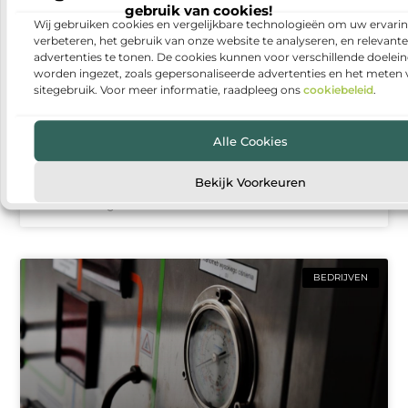
gebruik van cookies!
Wij gebruiken cookies en vergelijkbare technologieën om uw ervarin
verbeteren, het gebruik van onze website te analyseren, en relevante
advertenties te tonen. De cookies kunnen voor verschillende doelei
worden ingezet, zoals gepersonaliseerde advertenties en het meten
sitegebruik. Voor meer informatie, raadpleeg ons
cookiebeleid
.
Een afscheid dat rust en houvast geeft
Alle Cookies
Een uitvaart regelen is een emotionele en vaak
intensieve periode. Er komt veel op nabestaanden af,
Bekijk Voorkeuren
terwijl er tegelijkertijd ruimte nodig is voor verdriet,
herinneringen
BEDRIJVEN