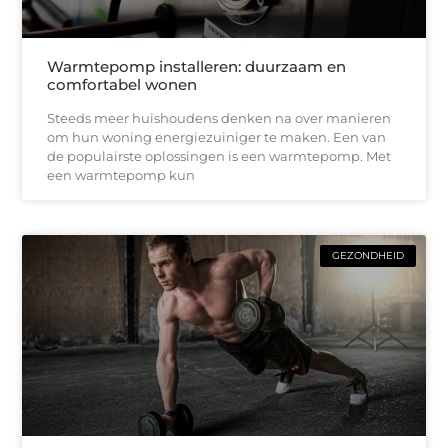
Warmtepomp installeren: duurzaam en
comfortabel wonen
Steeds meer huishoudens denken na over manieren
om hun woning energiezuiniger te maken. Een van
de populairste oplossingen is een warmtepomp. Met
een warmtepomp kun
GEZONDHEID