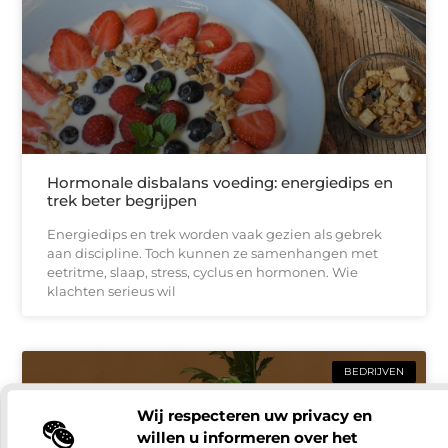
Hormonale disbalans voeding: energiedips en
trek beter begrijpen
Energiedips en trek worden vaak gezien als gebrek
aan discipline. Toch kunnen ze samenhangen met
eetritme, slaap, stress, cyclus en hormonen. Wie
klachten serieus wil
BEDRIJVEN
Wij respecteren uw privacy en
willen u informeren over het