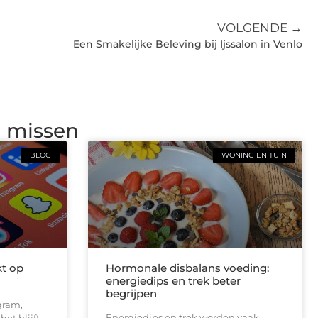
VOLGENDE →
Een Smakelijke Beleving bij Ijssalon in Venlo
g missen
BLOG
WONING EN TUIN
kt op
Hormonale disbalans voeding:
energiedips en trek beter
begrijpen
gram,
Energiedips en trek worden vaak