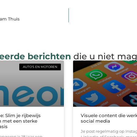
aam Thuis
eerde berichten
die u niet ma
AUTO'S EN MOTOREN
e: Slim je rijbewijs
Visuele content die wer
 met een sterke
social media
asis
Je post regelmatig op Insta
jongeren is 18 jaar een