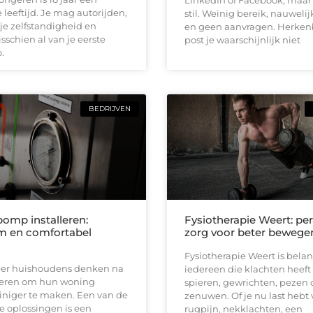
LinkedIn of Facebook, maar h
 leeftijd. Je mag autorijden,
stil. Weinig bereik, nauwelij
je zelfstandigheid en
en geen aanvragen. Herken
schien al van je eerste
post je waarschijnlijk niet
.
BEDRIJVEN
mp installeren:
Fysiotherapie Weert: per
m en comfortabel
zorg voor beter bewege
Fysiotherapie Weert is belan
er huishoudens denken na
iedereen die klachten heeft
eren om hun woning
spieren, gewrichten, pezen 
iniger te maken. Een van de
zenuwen. Of je nu last hebt
e oplossingen is een
rugpijn, nekklachten, een