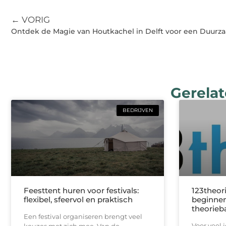
← VORIG
Ontdek de Magie van Houtkachel in Delft voor een Duurz
Gerelat
BEDRIJVEN
Feesttent huren voor festivals:
123theori
flexibel, sfeervol en praktisch
beginnen
theorieb
Een festival organiseren brengt veel
Voor veel 