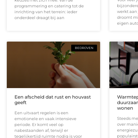
keuzes met zich mee. Van de
bijzondere
programmering en catering tot de
werkt aan 
inrichting van het terrein: ieder
droomt mis
onderdeel draagt bij aan
eigen auto
BEDRIJVEN
Een afscheid dat rust en houvast
Warmtepo
geeft
duurzaa
wonen
Een uitvaart regelen is een
Steeds me
emotionele en vaak intensieve
over mani
periode. Er komt veel op
energiezu
nabestaanden af, terwijl er
populairst
tegelijkertijd ruimte nodig is voor