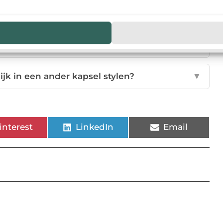
lend haar het beste?
▼
eft krullend haar nodig?
▼
ijk in een ander kapsel stylen?
▼
interest
LinkedIn
Email