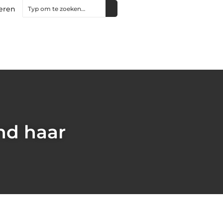
eren
nd haar