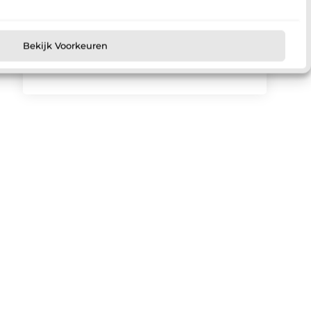
wijze jouw ervaringen anderen kunnen
motiveren en samenbrengen.
Registreer nu
Bekijk Voorkeuren