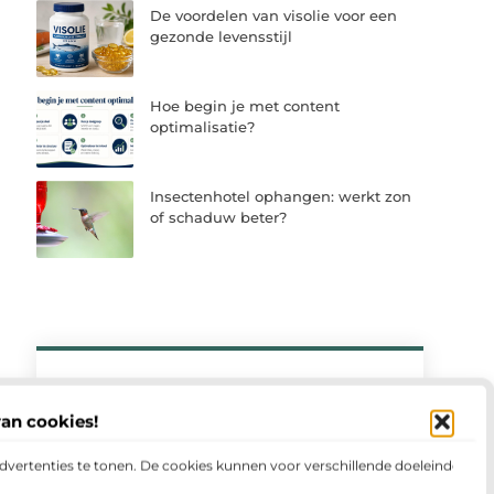
De voordelen van visolie voor een
gezonde levensstijl
Hoe begin je met content
optimalisatie?
Insectenhotel ophangen: werkt zon
of schaduw beter?
Meld u vandaag aan en sluit u
van cookies!
aan bij ons platform
Meld je vandaag nog aan en deel jouw
advertenties te tonen. De cookies kunnen voor verschillende doeleinden
verhaal op ons platform. Ontdek op welke