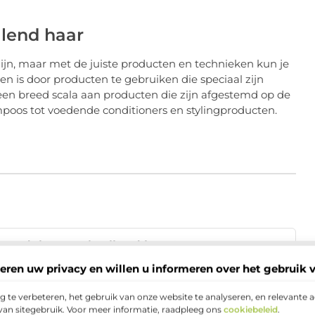
llend haar
ijn, maar met de juiste producten en technieken kun je
en is door producten te gebruiken die speciaal zijn
een breed scala aan producten die zijn afgestemd op de
poos tot voedende conditioners en stylingproducten.
 voordelen van krullend haar?
▼
eren uw privacy en willen u informeren over het gebruik 
d haar droog en pluizig?
▼
 te verbeteren, het gebruik van onze website te analyseren, en relevante 
van sitegebruik. Voor meer informatie, raadpleeg ons
cookiebeleid
.