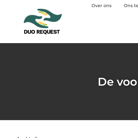
Over ons
Ons t
De voo