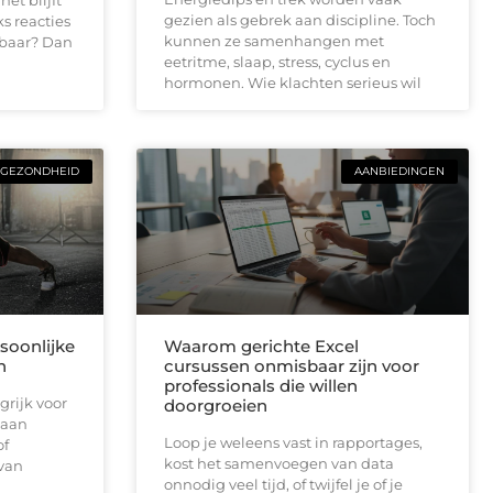
et blijft
gezien als gebrek aan discipline. Toch
ks reacties
kunnen ze samenhangen met
baar? Dan
eetritme, slaap, stress, cyclus en
hormonen. Wie klachten serieus wil
GEZONDHEID
AANBIEDINGEN
soonlijke
Waarom gerichte Excel
n
cursussen onmisbaar zijn voor
professionals die willen
grijk voor
doorgroeien
 aan
Loop je weleens vast in rapportages,
of
kost het samenvoegen van data
 van
onnodig veel tijd, of twijfel je of je