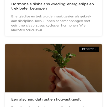
Hormonale disbalans voeding: energiedips en
trek beter begrijpen
Energiedips en trek worden vaak gezien als gebrek
aan discipline. Toch kunnen ze samenhangen met
eetritme, slaap, stress, cyclus en hormonen. Wie
klachten serieus wil
BEDRIJVEN
Een afscheid dat rust en houvast geeft