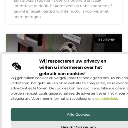
Een uitvaart regelen is een emotionele en vaak
intensieve periode. Er komt veel op nabestaanden af,
terwijl er tegelijkertijd ruimte nodig is voor verdriet,
herinneringen
BEDRIJVEN
Wij respecteren uw privacy en
willen u informeren over het
gebruik van cookies!
Wij gebruiken cookies en vergelijkbare technologieën om uw ervarin
verbeteren, het gebruik van onze website te analyseren, en relevante
advertenties te tonen. De cookies kunnen voor verschillende doelei
worden ingezet, zoals gepersonaliseerde advertenties en het meten
sitegebruik. Voor meer informatie, raadpleeg ons
cookiebeleid
.
Warmtepomp installeren: duurzaam en
comfortabel wonen
Steeds meer huishoudens denken na over manieren
Alle Cookies
om hun woning energiezuiniger te maken. Een van
de populairste oplossingen is een warmtepomp. Met
Bekijk Voorkeuren