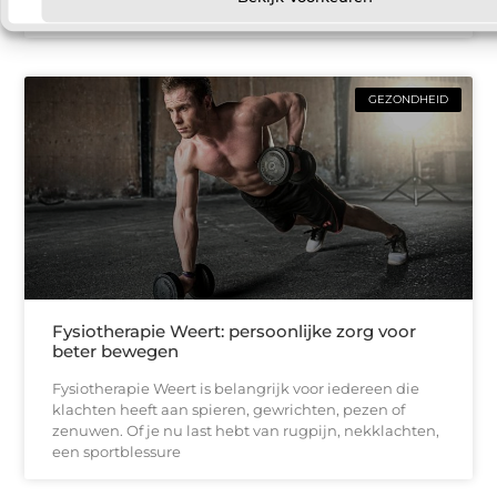
een warmtepomp kun
GEZONDHEID
Fysiotherapie Weert: persoonlijke zorg voor
beter bewegen
Fysiotherapie Weert is belangrijk voor iedereen die
klachten heeft aan spieren, gewrichten, pezen of
zenuwen. Of je nu last hebt van rugpijn, nekklachten,
een sportblessure