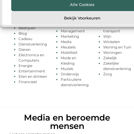
Motoren
Industrie
Tweewielers
Alle Cookies
Banen en
Internet
Uncategorized
opleidingen
Internet
Vakantie
Beauty en
Bekijk Voorkeuren
marketing
Verbouwen
verzorging
Kinderen
Vervoer en
Bedrijven
Management
transport
Blog
Marketing
Wijn
Cadeau
Media
Winkelen
Dienstverlening
Meubels
Woning en Tuin
Dieren
Mobiliteit
Woningen
Electronica en
Mode en
Zakelijk
Computers
Kleding
Zakelijke
Energie
Muziek
dienstverlening
Entertainment
Onderwijs
Zorg
Eten en drinken
Particuliere
Financieel
dienstverlening
Media en beroemde
mensen