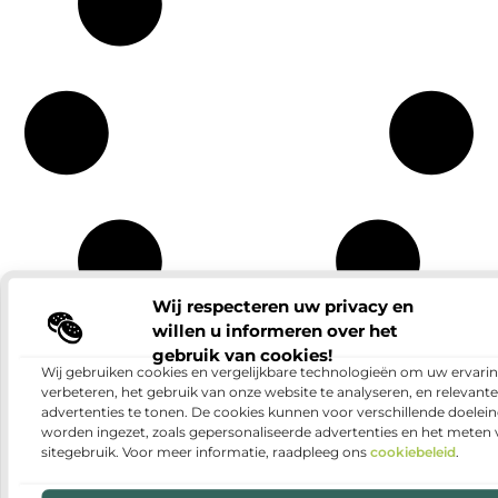
Wij respecteren uw privacy en
willen u informeren over het
gebruik van cookies!
Wij gebruiken cookies en vergelijkbare technologieën om uw ervarin
Geschenken
Rechten
Categorieën
verbeteren, het gebruik van onze website te analyseren, en relevante
Gezondheid
Relatie
advertenties te tonen. De cookies kunnen voor verschillende doelei
Groothandel
Sport
Aanbiedingen
worden ingezet, zoals gepersonaliseerde advertenties en het meten
Hobby en vrije
Telefonie
Alarmsysteem
sitegebruik. Voor meer informatie, raadpleeg ons
cookiebeleid
.
tijd
Testing
Architectuur
Horeca
Tuin en
Auto's en
Huishoudelijk
buitenleven