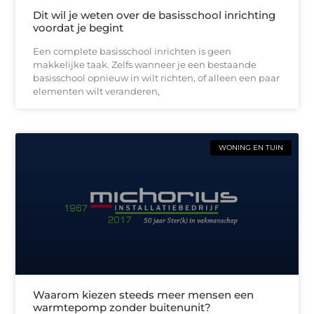
Dit wil je weten over de basisschool inrichting
voordat je begint
Een complete basisschool inrichten is geen
makkelijke taak. Zelfs wanneer je een bestaande
basisschool opnieuw in wilt richten, of alleen een paar
elementen wilt veranderen,
WONING EN TUIN
Waarom kiezen steeds meer mensen een
warmtepomp zonder buitenunit?