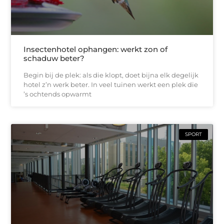
Insectenhotel ophangen: werkt zon of
schaduw beter?
Begin bij de plek: als die klopt, doet bijna elk degelijk
hotel z’n werk beter. In veel tuinen werkt een plek die
’s ochtends opwarmt
SPORT