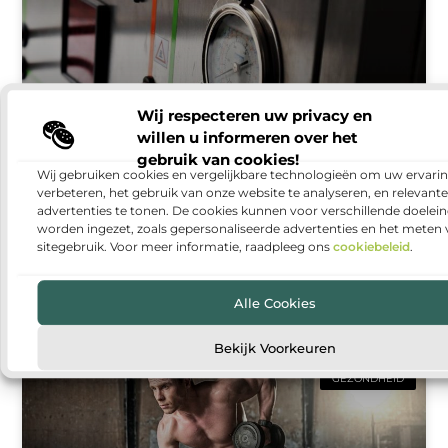
Wij respecteren uw privacy en
willen u informeren over het
gebruik van cookies!
Wij gebruiken cookies en vergelijkbare technologieën om uw ervarin
Warmtepomp installeren: duurzaam en
verbeteren, het gebruik van onze website te analyseren, en relevante
comfortabel wonen
advertenties te tonen. De cookies kunnen voor verschillende doelei
worden ingezet, zoals gepersonaliseerde advertenties en het meten
Steeds meer huishoudens denken na over manieren
sitegebruik. Voor meer informatie, raadpleeg ons
cookiebeleid
.
om hun woning energiezuiniger te maken. Een van
de populairste oplossingen is een warmtepomp. Met
een warmtepomp kun
Alle Cookies
Bekijk Voorkeuren
GEZONDHEID