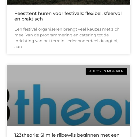
Feesttent huren voor festivals: flexibel, sfeervol
en praktisch
Een festival organiseren brengt veel keuzes met zich
mee. Van de programmering en catering tot de
inrichting van het terrein: ieder onderdeel draagt bij
aan
AUTO'S EN MOTOREN
123theorie: Slim je rijbewijs beginnen met een