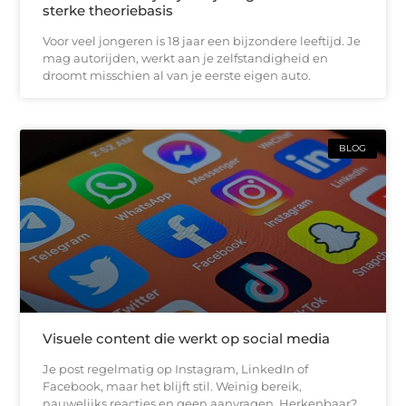
sterke theoriebasis
Voor veel jongeren is 18 jaar een bijzondere leeftijd. Je
mag autorijden, werkt aan je zelfstandigheid en
droomt misschien al van je eerste eigen auto.
BLOG
Visuele content die werkt op social media
Je post regelmatig op Instagram, LinkedIn of
Facebook, maar het blijft stil. Weinig bereik,
nauwelijks reacties en geen aanvragen. Herkenbaar?