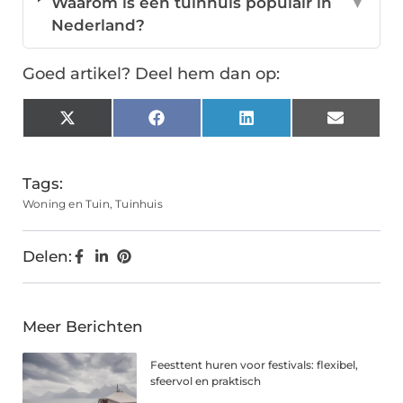
Waarom is een tuinhuis populair in
▼
Nederland?
Goed artikel? Deel hem dan op:
X
Facebook
LinkedIn
Email
(Twitter)
Tags:
Woning en Tuin
,
Tuinhuis
Delen:
Meer Berichten
Feesttent huren voor festivals: flexibel,
sfeervol en praktisch