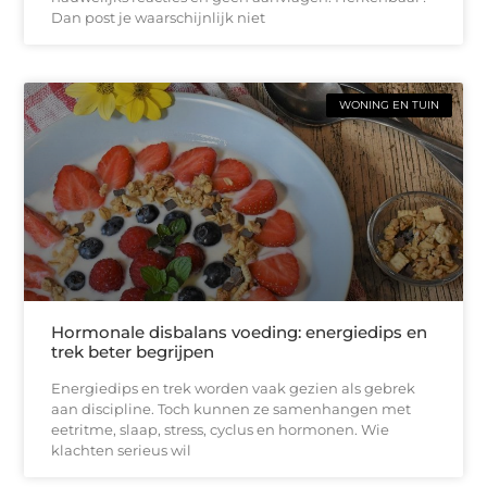
Dan post je waarschijnlijk niet
WONING EN TUIN
Hormonale disbalans voeding: energiedips en
trek beter begrijpen
Energiedips en trek worden vaak gezien als gebrek
aan discipline. Toch kunnen ze samenhangen met
eetritme, slaap, stress, cyclus en hormonen. Wie
klachten serieus wil