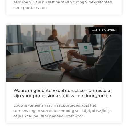
zenuwen. Of je nu last hebt van rugpijn, nekklachten,
een sportblessure
AANBIEDINGEN
Waarom gerichte Excel cursussen onmisbaar
zijn voor professionals die willen doorgroeien
Loop je weleens vast in rapportages, kost het
samenvoegen van data onnodig veel tijd, of twijfel je
of je Excel wel slim genoeg inzet voor