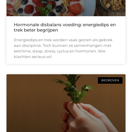
Hormonale disbalans voeding: energiedips en
trek beter begrijpen
Energiedips en trek worden vaak gezien als gebrek
aan discipline. Toch kunnen ze samenhangen met
eetritme, slaap, stress, cyclus en hormonen. Wie
klachten serieus wil
BEDRIJVEN