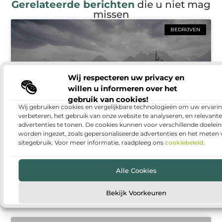
Gerelateerde berichten
die u niet mag
missen
BEDRIJVEN
Wij respecteren uw privacy en
willen u informeren over het
gebruik van cookies!
Wij gebruiken cookies en vergelijkbare technologieën om uw ervarin
verbeteren, het gebruik van onze website te analyseren, en relevante
advertenties te tonen. De cookies kunnen voor verschillende doelei
Feesttent huren voor festivals: flexibel, sfeervol
worden ingezet, zoals gepersonaliseerde advertenties en het meten
en praktisch
sitegebruik. Voor meer informatie, raadpleeg ons
cookiebeleid
.
Een festival organiseren brengt veel keuzes met zich
mee. Van de programmering en catering tot de
Alle Cookies
inrichting van het terrein: ieder onderdeel draagt bij
aan
Bekijk Voorkeuren