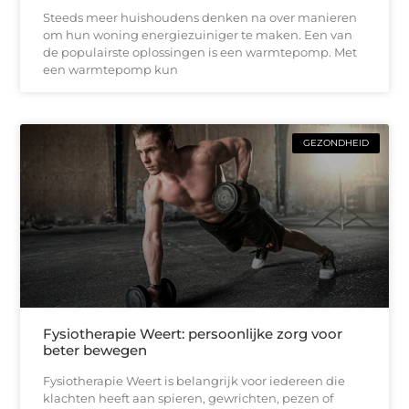
Steeds meer huishoudens denken na over manieren
om hun woning energiezuiniger te maken. Een van
de populairste oplossingen is een warmtepomp. Met
een warmtepomp kun
GEZONDHEID
Fysiotherapie Weert: persoonlijke zorg voor
beter bewegen
Fysiotherapie Weert is belangrijk voor iedereen die
klachten heeft aan spieren, gewrichten, pezen of