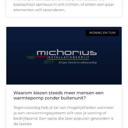
basisschool opnieuw in wilt richten, of alleen een paar
elementen wilt veranderen,
WONING EN TUIN
Waarom kiezen steeds meer mensen een
warmtepomp zonder buitenunit?
Tegenwoordig heb je tal van mogelijkheden wanneer
je een verwarmingssysteem wilt voor je woning of
bedrijfspand. Een optie die zeer populair geworden is
de laatste