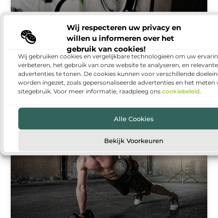
Wij respecteren uw privacy en
willen u informeren over het
Warmtepomp installeren: duurzaam en
gebruik van cookies!
comfortabel wonen
Wij gebruiken cookies en vergelijkbare technologieën om uw ervarin
verbeteren, het gebruik van onze website te analyseren, en relevante
Steeds meer huishoudens denken na over manieren
advertenties te tonen. De cookies kunnen voor verschillende doelei
om hun woning energiezuiniger te maken. Een van
worden ingezet, zoals gepersonaliseerde advertenties en het meten
de populairste oplossingen is een warmtepomp. Met
sitegebruik. Voor meer informatie, raadpleeg ons
cookiebeleid
.
een warmtepomp kun
Alle Cookies
GEZONDHEID
Bekijk Voorkeuren