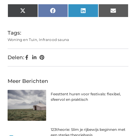
X
Facebook
LinkedIn
Email
(Twitter)
Tags:
Woning en Tuin
,
Infrarood sauna
Delen:
Meer Berichten
Feesttent huren voor festivals: flexibel,
sfeervol en praktisch
123theorie: Slim je rijbewijs beginnen met
een sterke theoriebasis