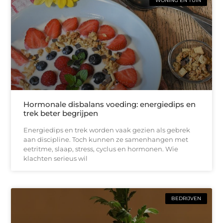
WONING EN TUIN
Hormonale disbalans voeding: energiedips en
trek beter begrijpen
Energiedips en trek worden vaak gezien als gebrek
aan discipline. Toch kunnen ze samenhangen met
eetritme, slaap, stress, cyclus en hormonen. Wie
klachten serieus wil
BEDRIJVEN