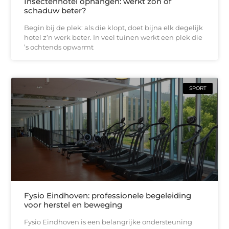
Insectenhotel ophangen: werkt zon of
schaduw beter?
Begin bij de plek: als die klopt, doet bijna elk degelijk
hotel z’n werk beter. In veel tuinen werkt een plek die
’s ochtends opwarmt
SPORT
Fysio Eindhoven: professionele begeleiding
voor herstel en beweging
Fysio Eindhoven is een belangrijke ondersteuning