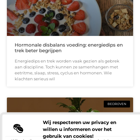
Hormonale disbalans voeding: energiedips en
trek beter begrijpen
Energiedips en trek worden vaak gezien als gebrek
aan discipline. Toch kunnen ze samenhangen met
eetritme, slaap, stress, cyclus en hormonen. Wie
klachten serieus wil
BEDRIJVEN
Wij respecteren uw privacy en
willen u informeren over het
gebruik van cookies!