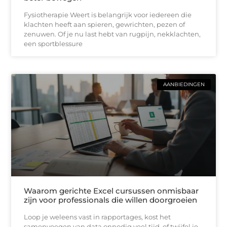
Fysiotherapie Weert is belangrijk voor iedereen die
klachten heeft aan spieren, gewrichten, pezen of
zenuwen. Of je nu last hebt van rugpijn, nekklachten,
een sportblessure
AANBIEDINGEN
Waarom gerichte Excel cursussen onmisbaar
zijn voor professionals die willen doorgroeien
Loop je weleens vast in rapportages, kost het
samenvoegen van data onnodig veel tijd, of twijfel je