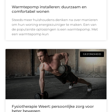
Warmtepomp installeren: duurzaam en
comfortabel wonen
Steeds meer huishoudens denken na over manieren
om hun woning energiezuiniger te maken. Een van
de populairste oplossingen is een warmtepomp. Met
een warmtepomp kun
GEZONDHEID
Fysiotherapie Weert: persoonlijke zorg voor
beter bewegen