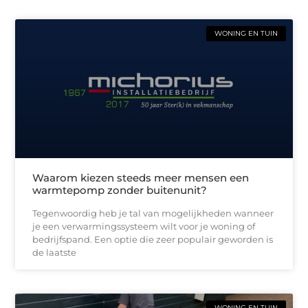
WONING EN TUIN
Waarom kiezen steeds meer mensen een
warmtepomp zonder buitenunit?
Tegenwoordig heb je tal van mogelijkheden wanneer
je een verwarmingssysteem wilt voor je woning of
bedrijfspand. Een optie die zeer populair geworden is
de laatste
WONING EN TUIN