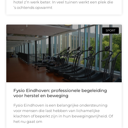
hotel z’n werk beter. In veel tuinen werkt een plek die
’s ochtends opwarmt
SPORT
Fysio Eindhoven: professionele begeleiding
voor herstel en beweging
Fysio Eindhoven is een belangrijke ondersteuning
voor mensen die last hebben van lichamelijke
klachten of beperkt zijn in hun bewegingsvrijheid. Of
het nu gaat om