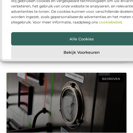
Wij gebruiken cookies en vergelijkbare technologieën om uw ervarin
verbeteren, het gebruik van onze website te analyseren, en relevante
advertenties te tonen. De cookies kunnen voor verschillende doelei
worden ingezet, zoals gepersonaliseerde advertenties en het meten
sitegebruik. Voor meer informatie, raadpleeg ons
cookiebeleid
.
Een afscheid dat rust en houvast geeft
Een uitvaart regelen is een emotionele en vaak
Alle Cookies
intensieve periode. Er komt veel op nabestaanden af,
terwijl er tegelijkertijd ruimte nodig is voor verdriet,
Bekijk Voorkeuren
herinneringen
BEDRIJVEN