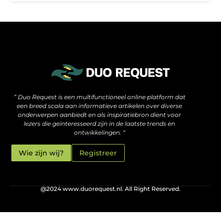
De verborgen motor achter hoge rankings: wat je moet weten over SEO backlinks kopen
Hoe jouw website méér kan zijn dan alleen een online visitekaartje
” Duo Request is een multifunctioneel online platform dat
een breed scala aan informatieve artikelen over diverse
onderwerpen aanbiedt en als inspiratiebron dient voor
lezers die geïnteresseerd zijn in de laatste trends en
ontwikkelingen. “
Wie zijn wij?
Registreer
@2024 www.duorequest.nl. All Right Reserved.