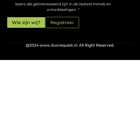
lezers die geïnteresseerd zijn in de laatste trends en
ontwikkelingen. “
Wie zijn wij?
Registreer
@2024 www.duorequest.nl. All Right Reserved.