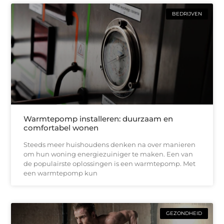
BEDRIJVEN
Warmtepomp installeren: duurzaam en
comfortabel wonen
Steeds meer huishoudens denken na over manieren
om hun woning energiezuiniger te maken. Een van
de populairste oplossingen is een warmtepomp. Met
een warmtepomp kun
GEZONDHEID