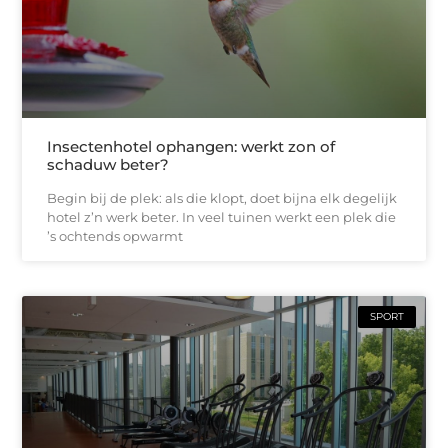
Insectenhotel ophangen: werkt zon of
schaduw beter?
Begin bij de plek: als die klopt, doet bijna elk degelijk
hotel z’n werk beter. In veel tuinen werkt een plek die
’s ochtends opwarmt
SPORT