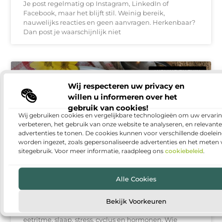
Je post regelmatig op Instagram, LinkedIn of
Facebook, maar het blijft stil. Weinig bereik,
nauwelijks reacties en geen aanvragen. Herkenbaar?
Dan post je waarschijnlijk niet
WONING EN TUIN
Wij respecteren uw privacy en
willen u informeren over het
gebruik van cookies!
Wij gebruiken cookies en vergelijkbare technologieën om uw ervarin
verbeteren, het gebruik van onze website te analyseren, en relevante
advertenties te tonen. De cookies kunnen voor verschillende doelei
worden ingezet, zoals gepersonaliseerde advertenties en het meten
sitegebruik. Voor meer informatie, raadpleeg ons
cookiebeleid
.
Hormonale disbalans voeding: energiedips en
Alle Cookies
trek beter begrijpen
Energiedips en trek worden vaak gezien als gebrek
Bekijk Voorkeuren
aan discipline. Toch kunnen ze samenhangen met
eetritme, slaap, stress, cyclus en hormonen. Wie