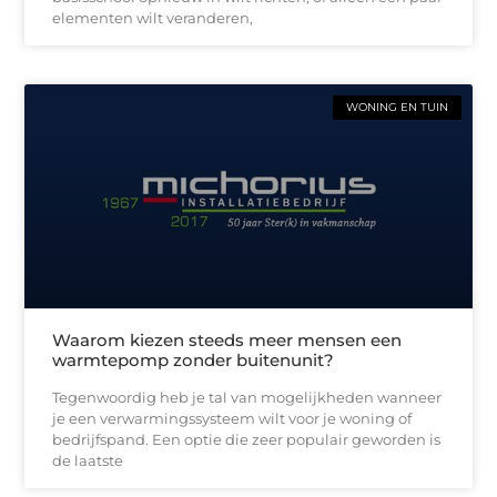
elementen wilt veranderen,
WONING EN TUIN
Waarom kiezen steeds meer mensen een
warmtepomp zonder buitenunit?
Tegenwoordig heb je tal van mogelijkheden wanneer
je een verwarmingssysteem wilt voor je woning of
bedrijfspand. Een optie die zeer populair geworden is
de laatste