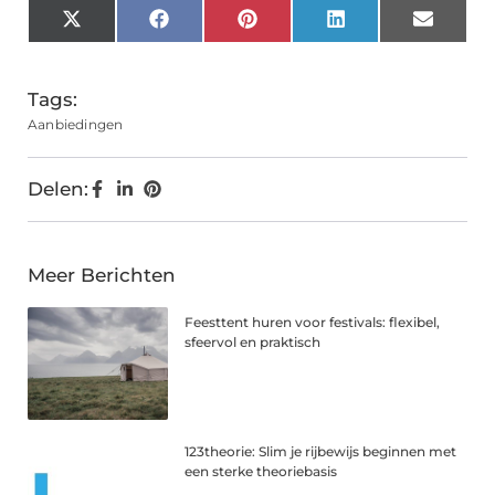
X
Facebook
Pinterest
LinkedIn
Email
(Twitter)
Tags:
Aanbiedingen
Delen:
Meer Berichten
Feesttent huren voor festivals: flexibel,
sfeervol en praktisch
123theorie: Slim je rijbewijs beginnen met
een sterke theoriebasis