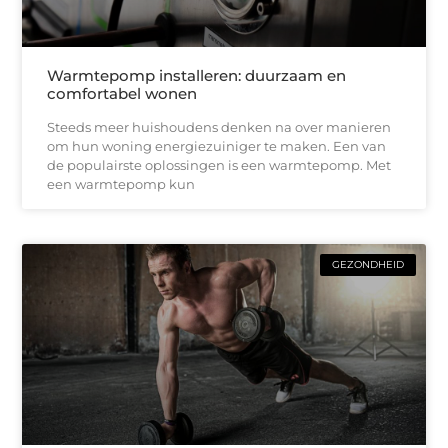
Warmtepomp installeren: duurzaam en
comfortabel wonen
Steeds meer huishoudens denken na over manieren
om hun woning energiezuiniger te maken. Een van
de populairste oplossingen is een warmtepomp. Met
een warmtepomp kun
GEZONDHEID