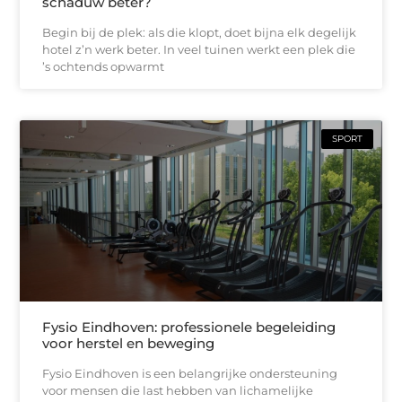
schaduw beter?
Begin bij de plek: als die klopt, doet bijna elk degelijk
hotel z’n werk beter. In veel tuinen werkt een plek die
’s ochtends opwarmt
SPORT
Fysio Eindhoven: professionele begeleiding
voor herstel en beweging
Fysio Eindhoven is een belangrijke ondersteuning
voor mensen die last hebben van lichamelijke