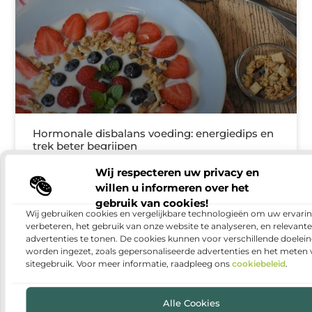
Hormonale disbalans voeding: energiedips en
trek beter begrijpen
Energiedips en trek worden vaak gezien als gebrek
Wij respecteren uw privacy en
aan discipline. Toch kunnen ze samenhangen met
willen u informeren over het
eetritme, slaap, stress, cyclus en hormonen. Wie
gebruik van cookies!
klachten serieus wil
Wij gebruiken cookies en vergelijkbare technologieën om uw ervarin
verbeteren, het gebruik van onze website te analyseren, en relevante
advertenties te tonen. De cookies kunnen voor verschillende doelei
worden ingezet, zoals gepersonaliseerde advertenties en het meten
sitegebruik. Voor meer informatie, raadpleeg ons
cookiebeleid
.
BEDRIJVEN
Alle Cookies