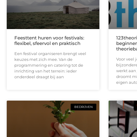
Feesttent huren voor festivals:
123theori
flexibel, sfeervol en praktisch
beginnen
theorieb
Een festival organiseren brengt veel
Voor veel 
keuzes met zich mee. Van de
bijzondere
programmering en catering tot de
werkt aan 
inrichting van het terrein: ieder
droomt mis
onderdeel draagt bij aan
eigen auto
BEDRIJVEN