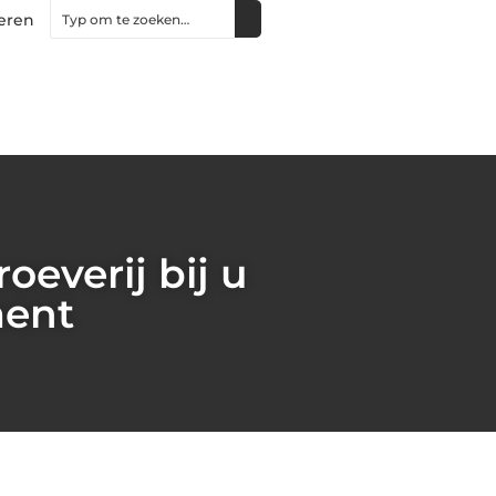
eren
everij bij u
ment