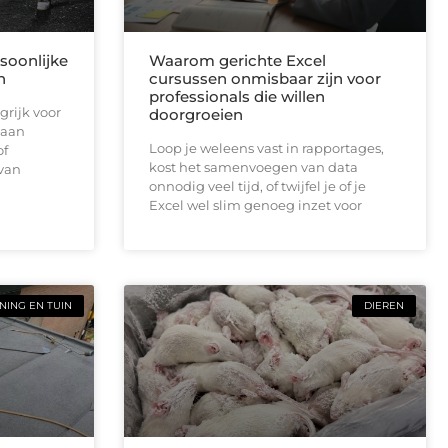
soonlijke
Waarom gerichte Excel
n
cursussen onmisbaar zijn voor
professionals die willen
grijk voor
doorgroeien
 aan
Loop je weleens vast in rapportages,
of
kost het samenvoegen van data
 van
onnodig veel tijd, of twijfel je of je
Excel wel slim genoeg inzet voor
ING EN TUIN
DIEREN