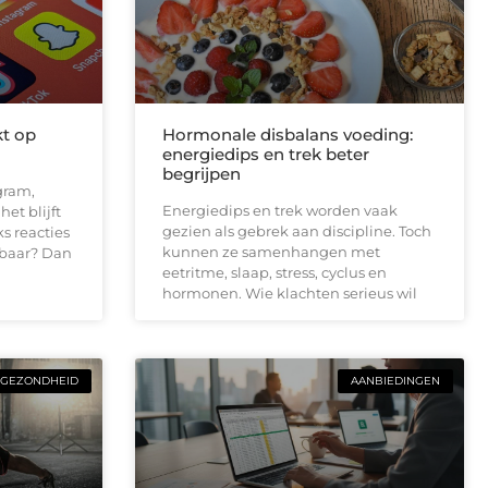
kt op
Hormonale disbalans voeding:
energiedips en trek beter
begrijpen
gram,
Energiedips en trek worden vaak
et blijft
gezien als gebrek aan discipline. Toch
ks reacties
kunnen ze samenhangen met
baar? Dan
eetritme, slaap, stress, cyclus en
hormonen. Wie klachten serieus wil
GEZONDHEID
AANBIEDINGEN