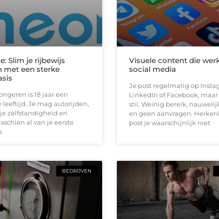
e: Slim je rijbewijs
Visuele content die wer
 met een sterke
social media
asis
Je post regelmatig op Insta
jongeren is 18 jaar een
LinkedIn of Facebook, maar h
 leeftijd. Je mag autorijden,
stil. Weinig bereik, nauwelij
je zelfstandigheid en
en geen aanvragen. Herken
schien al van je eerste
post je waarschijnlijk niet
.
BEDRIJVEN