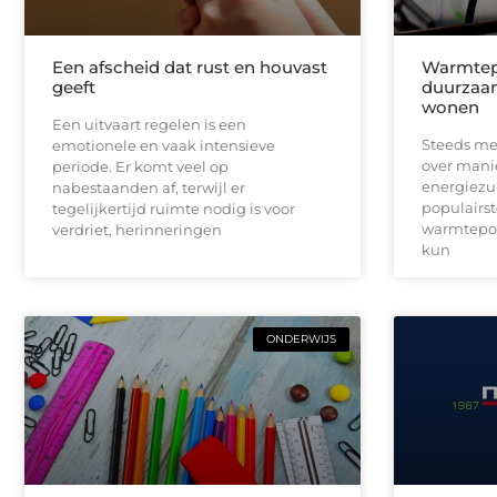
Een afscheid dat rust en houvast
Warmtepo
geeft
duurzaa
wonen
Een uitvaart regelen is een
Steeds me
emotionele en vaak intensieve
over mani
periode. Er komt veel op
energiezu
nabestaanden af, terwijl er
populairst
tegelijkertijd ruimte nodig is voor
warmtepo
verdriet, herinneringen
kun
ONDERWIJS