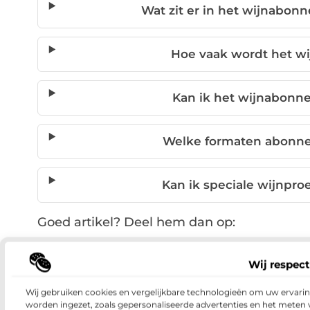
Wat zit er in het wijnabo
Hoe vaak wordt het w
Kan ik het wijnabonn
Welke formaten abonne
Kan ik speciale wijnpro
Goed artikel? Deel hem dan op:
X (Twitter)
Facebook
P
Wij respect
Wij gebruiken cookies en vergelijkbare technologieën om uw ervaring
Wijn
,
Wijnabonnement
,
Wijnproeverij thui
worden ingezet, zoals gepersonaliseerde advertenties en het meten 
Tags: