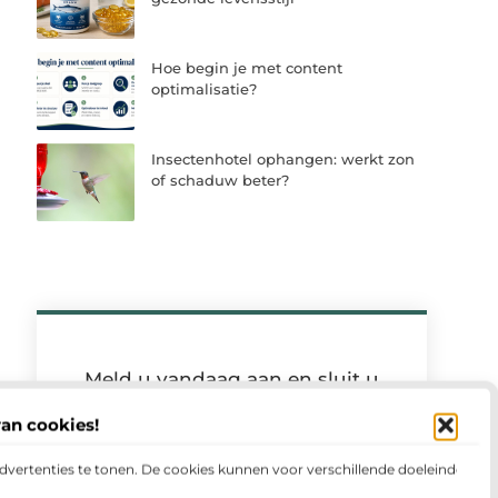
Hoe begin je met content
optimalisatie?
Insectenhotel ophangen: werkt zon
of schaduw beter?
Meld u vandaag aan en sluit u
aan bij ons platform
Meld je vandaag nog aan en deel jouw
van cookies!
verhaal op ons platform. Ontdek op welke
wijze jouw ervaringen anderen kunnen
advertenties te tonen. De cookies kunnen voor verschillende doeleinden
motiveren en samenbrengen.