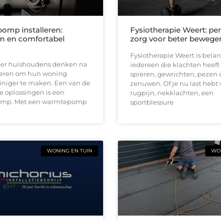
mp installeren:
Fysiotherapie Weert: per
m en comfortabel
zorg voor beter bewege
Fysiotherapie Weert is belan
er huishoudens denken na
iedereen die klachten heeft
eren om hun woning
spieren, gewrichten, pezen 
iniger te maken. Een van de
zenuwen. Of je nu last hebt
e oplossingen is een
rugpijn, nekklachten, een
mp. Met een warmtepomp
sportblessure
WONING EN TUIN
WON