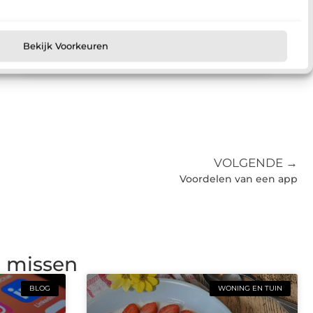
Registreer nu
Bekijk Voorkeuren
VOLGENDE →
Voordelen van een app
g missen
BLOG
WONING EN TUIN