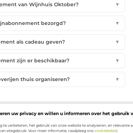
nnement van Wijnhuis Oktober?
▼
ijnabonnement bezorgd?
▼
ement als cadeau geven?
▼
ment zijn er beschikbaar?
▼
everijen thuis organiseren?
▼
interest
LinkedIn
Email
eren uw privacy en willen u informeren over het gebruik 
 te verbeteren, het gebruik van onze website te analyseren, en relevante 
s
van sitegebruik. Voor meer informatie, raadpleeg ons
cookiebeleid
.