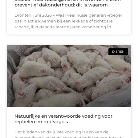
preventief dakonderhoud: dit is waarom
Dronten, juni 2026 – Waar veel huiseigenaren vroeger
pas in actie kwamen bij een lekkage of zichtbare
schade, lijkt daar de laatste jaren verandering in
DIEREN
Natuurlijke en verantwoorde voeding voor
reptielen en roofvogels
Het bieden van de juiste voeding is een van de
belangrijkste aspecten van een goede verzorging van