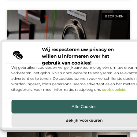
BEDRIJVEN
Wij respecteren uw privacy en
willen u informeren over het
gebruik van cookies!
Wij gebruiken cookies en vergelijkbare technologieën om uw ervarin
verbeteren, het gebruik van onze website te analyseren, en relevante
advertenties te tonen. De cookies kunnen voor verschillende doelei
Warmtepomp installeren: duurzaam en
worden ingezet, zoals gepersonaliseerde advertenties en het meten
comfortabel wonen
sitegebruik. Voor meer informatie, raadpleeg ons
cookiebeleid
.
Steeds meer huishoudens denken na over manieren
om hun woning energiezuiniger te maken. Een van
Alle Cookies
de populairste oplossingen is een warmtepomp. Met
een warmtepomp kun
Bekijk Voorkeuren