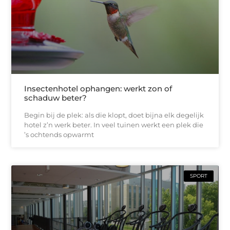
Insectenhotel ophangen: werkt zon of
schaduw beter?
Begin bij de plek: als die klopt, doet bijna elk degelijk
hotel z’n werk beter. In veel tuinen werkt een plek die
’s ochtends opwarmt
SPORT