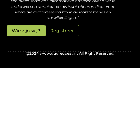
een breed scala aan informatieve artikelen over diverse
onderwerpen aanbiedt en als inspiratiebron dient voor
lezers die geïnteresseerd zijn in de laatste trends en
ontwikkelingen. “
Wie zijn wij?
Registreer
@2024 www.duorequest.nl. All Right Reserved.