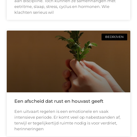
aan discipline. Toch kunnen ze samenhangen met
eetritme, slaap, stress, cyclus en hormonen. Wie
klachten serieus wil
BEDRIJVEN
Een afscheid dat rust en houvast geeft
Een uitvaart regelen is een emotionele en vaak
intensieve periode. Er komt veel op nabestaanden af,
terwijl er tegelijkertijd ruimte nodig is voor verdriet,
herinneringen