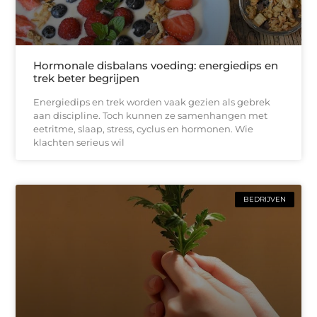
Hormonale disbalans voeding: energiedips en
trek beter begrijpen
Energiedips en trek worden vaak gezien als gebrek
aan discipline. Toch kunnen ze samenhangen met
eetritme, slaap, stress, cyclus en hormonen. Wie
klachten serieus wil
BEDRIJVEN