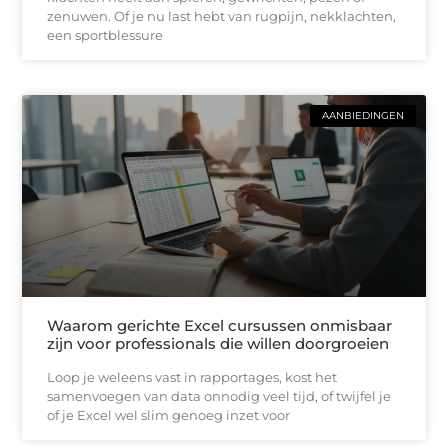
zenuwen. Of je nu last hebt van rugpijn, nekklachten,
een sportblessure
AANBIEDINGEN
Waarom gerichte Excel cursussen onmisbaar
zijn voor professionals die willen doorgroeien
Loop je weleens vast in rapportages, kost het
samenvoegen van data onnodig veel tijd, of twijfel je
of je Excel wel slim genoeg inzet voor