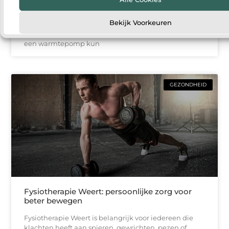
Steeds meer huishoudens denken na over manieren
Bekijk Voorkeuren
om hun woning energiezuiniger te maken. Een van
de populairste oplossingen is een warmtepomp. Met
een warmtepomp kun
GEZONDHEID
Fysiotherapie Weert: persoonlijke zorg voor
beter bewegen
Fysiotherapie Weert is belangrijk voor iedereen die
klachten heeft aan spieren, gewrichten, pezen of