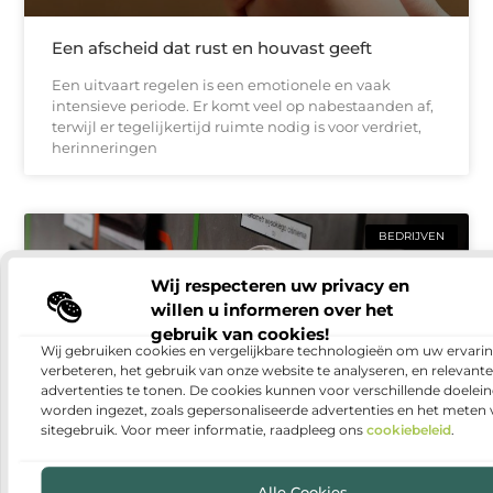
Een afscheid dat rust en houvast geeft
Een uitvaart regelen is een emotionele en vaak
intensieve periode. Er komt veel op nabestaanden af,
terwijl er tegelijkertijd ruimte nodig is voor verdriet,
herinneringen
BEDRIJVEN
Wij respecteren uw privacy en
willen u informeren over het
gebruik van cookies!
Wij gebruiken cookies en vergelijkbare technologieën om uw ervarin
verbeteren, het gebruik van onze website te analyseren, en relevante
advertenties te tonen. De cookies kunnen voor verschillende doelei
worden ingezet, zoals gepersonaliseerde advertenties en het meten
sitegebruik. Voor meer informatie, raadpleeg ons
cookiebeleid
.
Warmtepomp installeren: duurzaam en
comfortabel wonen
Alle Cookies