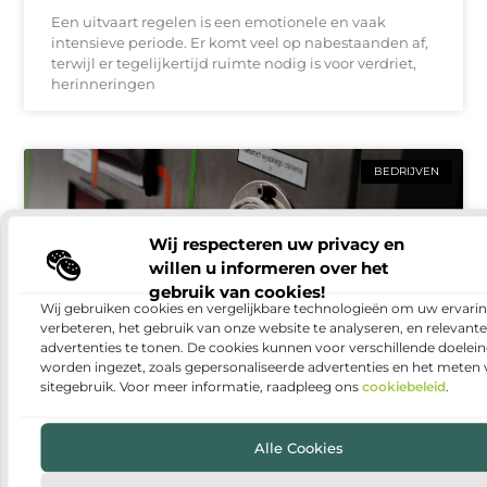
Een uitvaart regelen is een emotionele en vaak
intensieve periode. Er komt veel op nabestaanden af,
terwijl er tegelijkertijd ruimte nodig is voor verdriet,
herinneringen
BEDRIJVEN
Wij respecteren uw privacy en
willen u informeren over het
gebruik van cookies!
Wij gebruiken cookies en vergelijkbare technologieën om uw ervarin
verbeteren, het gebruik van onze website te analyseren, en relevante
advertenties te tonen. De cookies kunnen voor verschillende doelei
worden ingezet, zoals gepersonaliseerde advertenties en het meten
sitegebruik. Voor meer informatie, raadpleeg ons
cookiebeleid
.
Warmtepomp installeren: duurzaam en
comfortabel wonen
Alle Cookies
Steeds meer huishoudens denken na over manieren
om hun woning energiezuiniger te maken. Een van