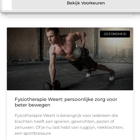
de populairste oplossingen is een warmtepomp. Met
Bekijk Voorkeuren
een warmtepomp kun
GEZONDHEID
Fysiotherapie Weert: persoonlijke zorg voor
beter bewegen
Fysiotherapie Weert is belangrijk voor iedereen die
klachten heeft aan spieren, gewrichten, pezen of
zenuwen. Of je nu last hebt van rugpijn, nekklachten,
een sportblessure