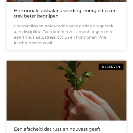
Hormonale disbalans voeding: energiedips en
trek beter begrijpen
Energiedips en trek worden vaak gezien als gebrek
aan discipline. Toch kunnen ze samenhangen met
eetritme, slaap, stress, cyclus en hormonen. Wie
klachten serieus wil
BEDRIJVEN
Een afscheid dat rust en houvast geeft