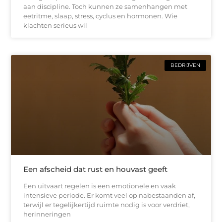
aan discipline. Toch kunnen ze samenhangen met
eetritme, slaap, stress, cyclus en hormonen. Wie
klachten serieus wil
BEDRIJVEN
Een afscheid dat rust en houvast geeft
Een uitvaart regelen is een emotionele en vaak
intensieve periode. Er komt veel op nabestaanden af,
terwijl er tegelijkertijd ruimte nodig is voor verdriet,
herinneringen