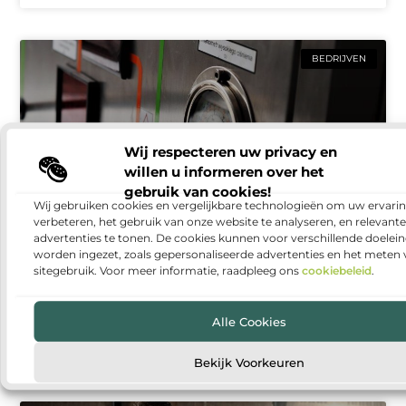
BEDRIJVEN
Wij respecteren uw privacy en
willen u informeren over het
gebruik van cookies!
Wij gebruiken cookies en vergelijkbare technologieën om uw ervarin
verbeteren, het gebruik van onze website te analyseren, en relevante
advertenties te tonen. De cookies kunnen voor verschillende doelei
Warmtepomp installeren: duurzaam en
worden ingezet, zoals gepersonaliseerde advertenties en het meten
comfortabel wonen
sitegebruik. Voor meer informatie, raadpleeg ons
cookiebeleid
.
Steeds meer huishoudens denken na over manieren
om hun woning energiezuiniger te maken. Een van
Alle Cookies
de populairste oplossingen is een warmtepomp. Met
een warmtepomp kun
Bekijk Voorkeuren