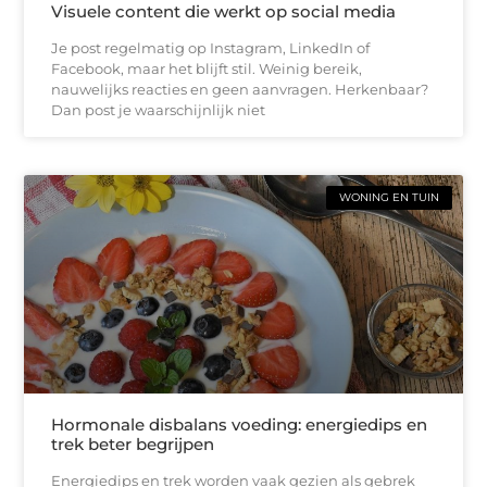
Visuele content die werkt op social media
Je post regelmatig op Instagram, LinkedIn of
Facebook, maar het blijft stil. Weinig bereik,
nauwelijks reacties en geen aanvragen. Herkenbaar?
Dan post je waarschijnlijk niet
WONING EN TUIN
Hormonale disbalans voeding: energiedips en
trek beter begrijpen
Energiedips en trek worden vaak gezien als gebrek