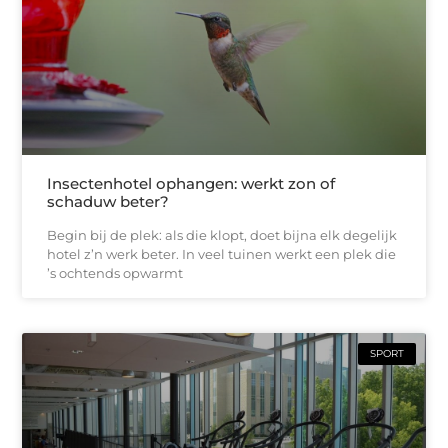
Insectenhotel ophangen: werkt zon of
schaduw beter?
Begin bij de plek: als die klopt, doet bijna elk degelijk
hotel z’n werk beter. In veel tuinen werkt een plek die
’s ochtends opwarmt
SPORT