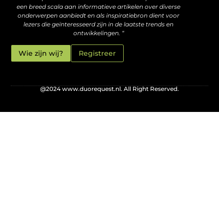
een breed scala aan informatieve artikelen over diverse
onderwerpen aanbiedt en als inspiratiebron dient voor
lezers die geïnteresseerd zijn in de laatste trends en
ontwikkelingen. “
Wie zijn wij?
Registreer
@2024 www.duorequest.nl. All Right Reserved.