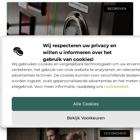
BEDRIJVEN
Wij respecteren uw privacy en
willen u informeren over het
gebruik van cookies!
Wij gebruiken cookies en vergelijkbare technologieën om uw ervarin
verbeteren, het gebruik van onze website te analyseren, en relevante
Warmtepomp installeren: duurzaam en
advertenties te tonen. De cookies kunnen voor verschillende doelei
comfortabel wonen
worden ingezet, zoals gepersonaliseerde advertenties en het meten
sitegebruik. Voor meer informatie, raadpleeg ons
cookiebeleid
.
Steeds meer huishoudens denken na over manieren
om hun woning energiezuiniger te maken. Een van
de populairste oplossingen is een warmtepomp. Met
Alle Cookies
een warmtepomp kun
Bekijk Voorkeuren
GEZONDHEID