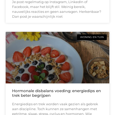
Je post regelmatig op Instagram, LinkedIn of
Facebook, maar het blijft stil. Weinig bereik,
nauwelijks reacties en geen aanvragen. Herkenbaar?
Dan post je waarschijnlijk niet
WONING EN TUIN
Hormonale disbalans voeding: energiedips en
trek beter begrijpen
Energiedips en trek worden vaak gezien als gebrek
aan discipline. Toch kunnen ze samenhangen met
eetritme, slaap, stress, cyclus en hormonen. Wie