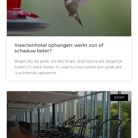
Insectenhotel ophangen: werkt zon of
schaduw beter?
Begin bij de plek: als die klopt, doet bijna elk degelijk
hotel z’n werk beter. In veel tuinen werkt een plek die
’s ochtends opwarmt
SPORT