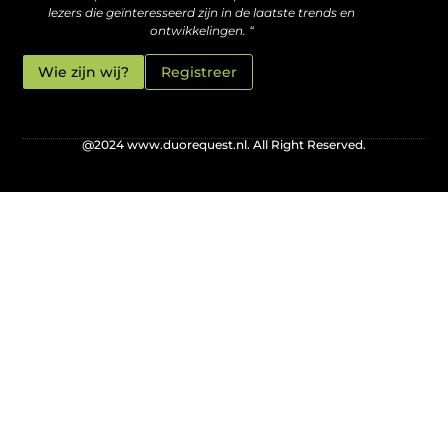
lezers die geïnteresseerd zijn in de laatste trends en
ontwikkelingen. “
Wie zijn wij?
Registreer
@2024 www.duorequest.nl. All Right Reserved.