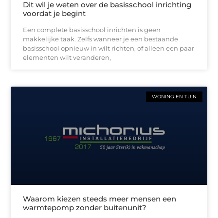
Dit wil je weten over de basisschool inrichting
voordat je begint
Een complete basisschool inrichten is geen
makkelijke taak. Zelfs wanneer je een bestaande
basisschool opnieuw in wilt richten, of alleen een paar
elementen wilt veranderen,
WONING EN TUIN
Waarom kiezen steeds meer mensen een
warmtepomp zonder buitenunit?