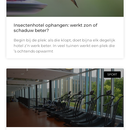
Insectenhotel ophangen: werkt zon of
schaduw beter?
Begin bij de plek: als die klopt, doet bijna elk degelijk
hotel z’n werk beter. In veel tuinen werkt een plek die
’s ochtends opwarmt
SPORT