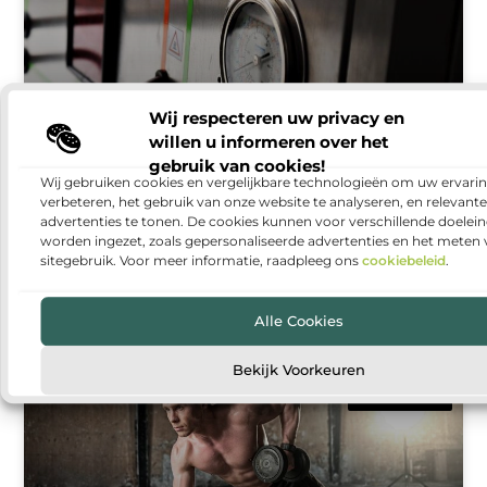
Wij respecteren uw privacy en
willen u informeren over het
gebruik van cookies!
Wij gebruiken cookies en vergelijkbare technologieën om uw ervarin
Warmtepomp installeren: duurzaam en
verbeteren, het gebruik van onze website te analyseren, en relevante
comfortabel wonen
advertenties te tonen. De cookies kunnen voor verschillende doelei
worden ingezet, zoals gepersonaliseerde advertenties en het meten
Steeds meer huishoudens denken na over manieren
sitegebruik. Voor meer informatie, raadpleeg ons
cookiebeleid
.
om hun woning energiezuiniger te maken. Een van
de populairste oplossingen is een warmtepomp. Met
een warmtepomp kun
Alle Cookies
Bekijk Voorkeuren
GEZONDHEID