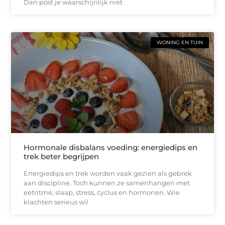
Dan post je waarschijnlijk niet
WONING EN TUIN
Hormonale disbalans voeding: energiedips en
trek beter begrijpen
Energiedips en trek worden vaak gezien als gebrek
aan discipline. Toch kunnen ze samenhangen met
eetritme, slaap, stress, cyclus en hormonen. Wie
klachten serieus wil