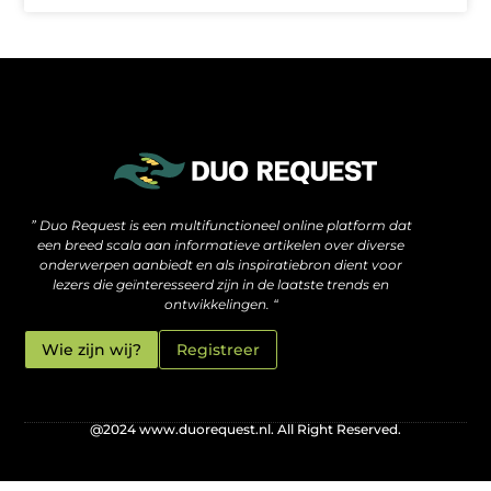
De verborgen motor achter hoge rankings: wat je moet weten over SEO backlinks kopen
Hoe jouw website méér kan zijn dan alleen een online visitekaartje
” Duo Request is een multifunctioneel online platform dat
een breed scala aan informatieve artikelen over diverse
onderwerpen aanbiedt en als inspiratiebron dient voor
lezers die geïnteresseerd zijn in de laatste trends en
ontwikkelingen. “
Wie zijn wij?
Registreer
@2024 www.duorequest.nl. All Right Reserved.