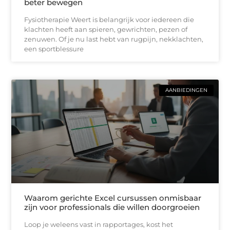
beter bewegen
Fysiotherapie Weert is belangrijk voor iedereen die
klachten heeft aan spieren, gewrichten, pezen of
zenuwen. Of je nu last hebt van rugpijn, nekklachten,
een sportblessure
AANBIEDINGEN
Waarom gerichte Excel cursussen onmisbaar
zijn voor professionals die willen doorgroeien
Loop je weleens vast in rapportages, kost het