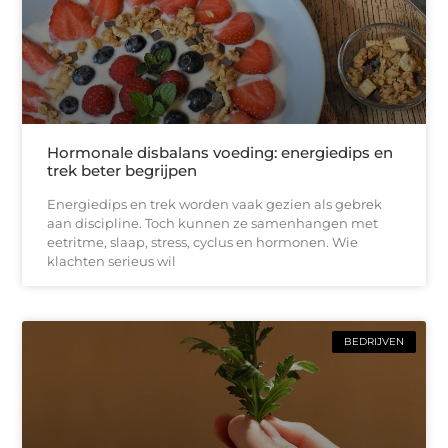
Hormonale disbalans voeding: energiedips en
trek beter begrijpen
Energiedips en trek worden vaak gezien als gebrek
aan discipline. Toch kunnen ze samenhangen met
eetritme, slaap, stress, cyclus en hormonen. Wie
klachten serieus wil
BEDRIJVEN