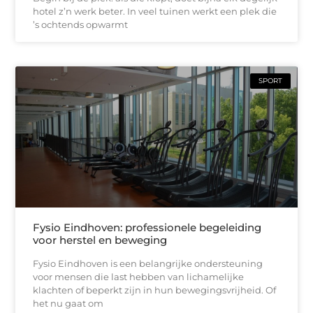
hotel z’n werk beter. In veel tuinen werkt een plek die
’s ochtends opwarmt
SPORT
Fysio Eindhoven: professionele begeleiding
voor herstel en beweging
Fysio Eindhoven is een belangrijke ondersteuning
voor mensen die last hebben van lichamelijke
klachten of beperkt zijn in hun bewegingsvrijheid. Of
het nu gaat om