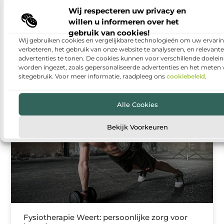
Wij respecteren uw privacy en
Warmtepomp installeren: duurzaam en
willen u informeren over het
comfortabel wonen
gebruik van cookies!
Wij gebruiken cookies en vergelijkbare technologieën om uw ervarin
Steeds meer huishoudens denken na over manieren
verbeteren, het gebruik van onze website te analyseren, en relevante
om hun woning energiezuiniger te maken. Een van
advertenties te tonen. De cookies kunnen voor verschillende doelei
de populairste oplossingen is een warmtepomp. Met
worden ingezet, zoals gepersonaliseerde advertenties en het meten
een warmtepomp kun
sitegebruik. Voor meer informatie, raadpleeg ons
cookiebeleid
.
Alle Cookies
GEZONDHEID
Bekijk Voorkeuren
Fysiotherapie Weert: persoonlijke zorg voor