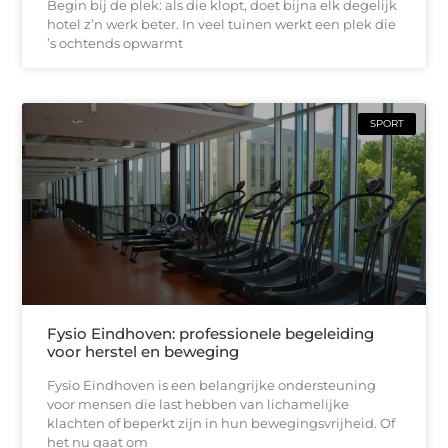
Begin bij de plek: als die klopt, doet bijna elk degelijk
hotel z’n werk beter. In veel tuinen werkt een plek die
’s ochtends opwarmt
SPORT
Fysio Eindhoven: professionele begeleiding
voor herstel en beweging
Fysio Eindhoven is een belangrijke ondersteuning
voor mensen die last hebben van lichamelijke
klachten of beperkt zijn in hun bewegingsvrijheid. Of
het nu gaat om