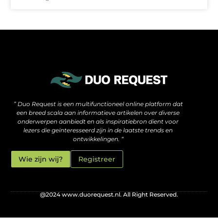
De verborgen motor achter hoge rankings: wat je moet weten over SEO backlinks kopen
Hoe jouw website méér kan zijn dan alleen een online visitekaartje
” Duo Request is een multifunctioneel online platform dat
een breed scala aan informatieve artikelen over diverse
onderwerpen aanbiedt en als inspiratiebron dient voor
lezers die geïnteresseerd zijn in de laatste trends en
ontwikkelingen. “
Wie zijn wij?
Registreer
@2024 www.duorequest.nl. All Right Reserved.