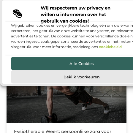
Wij respecteren uw privacy en
Warmtepomp installeren: duurzaam en
willen u informeren over het
comfortabel wonen
gebruik van cookies!
Wij gebruiken cookies en vergelijkbare technologieën om uw ervarin
Steeds meer huishoudens denken na over manieren
verbeteren, het gebruik van onze website te analyseren, en relevante
om hun woning energiezuiniger te maken. Een van
advertenties te tonen. De cookies kunnen voor verschillende doelei
de populairste oplossingen is een warmtepomp. Met
worden ingezet, zoals gepersonaliseerde advertenties en het meten
een warmtepomp kun
sitegebruik. Voor meer informatie, raadpleeg ons
cookiebeleid
.
Alle Cookies
GEZONDHEID
Bekijk Voorkeuren
Fysiotherapie Weert: persoonlijke zorg voor