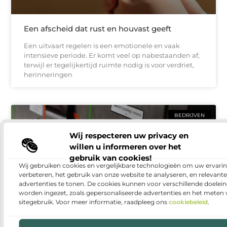
Een afscheid dat rust en houvast geeft
Een uitvaart regelen is een emotionele en vaak
intensieve periode. Er komt veel op nabestaanden af,
terwijl er tegelijkertijd ruimte nodig is voor verdriet,
herinneringen
BEDRIJVEN
Wij respecteren uw privacy en
willen u informeren over het
gebruik van cookies!
Wij gebruiken cookies en vergelijkbare technologieën om uw ervarin
verbeteren, het gebruik van onze website te analyseren, en relevante
advertenties te tonen. De cookies kunnen voor verschillende doelei
worden ingezet, zoals gepersonaliseerde advertenties en het meten
sitegebruik. Voor meer informatie, raadpleeg ons
cookiebeleid
.
Warmtepomp installeren: duurzaam en