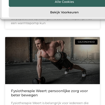
comfortabel wonen
Alle Cookies
Steeds meer huishoudens denken na over manieren
Bekijk Voorkeuren
om hun woning energiezuiniger te maken. Een van
de populairste oplossingen is een warmtepomp. Met
een warmtepomp kun
GEZONDHEID
Fysiotherapie Weert: persoonlijke zorg voor
beter bewegen
Fysiotherapie Weert is belangrijk voor iedereen die