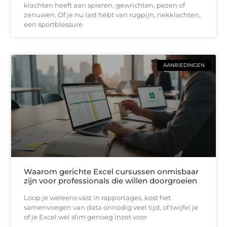
klachten heeft aan spieren, gewrichten, pezen of
zenuwen. Of je nu last hebt van rugpijn, nekklachten,
een sportblessure
AANBIEDINGEN
Waarom gerichte Excel cursussen onmisbaar
zijn voor professionals die willen doorgroeien
Loop je weleens vast in rapportages, kost het
samenvoegen van data onnodig veel tijd, of twijfel je
of je Excel wel slim genoeg inzet voor