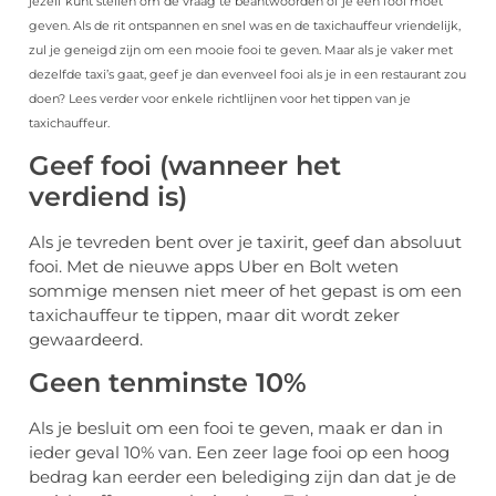
jezelf kunt stellen om de vraag te beantwoorden of je een fooi moet
geven. Als de rit ontspannen en snel was en de taxichauffeur vriendelijk,
zul je geneigd zijn om een mooie fooi te geven. Maar als je vaker met
dezelfde taxi’s gaat, geef je dan evenveel fooi als je in een restaurant zou
doen? Lees verder voor enkele richtlijnen voor het tippen van je
taxichauffeur.
Geef fooi (wanneer het
verdiend is)
Als je tevreden bent over je taxirit, geef dan absoluut
fooi. Met de nieuwe apps Uber en Bolt weten
sommige mensen niet meer of het gepast is om een
taxichauffeur te tippen, maar dit wordt zeker
gewaardeerd.
Geen tenminste 10%
Als je besluit om een fooi te geven, maak er dan in
ieder geval 10% van. Een zeer lage fooi op een hoog
bedrag kan eerder een belediging zijn dan dat je de