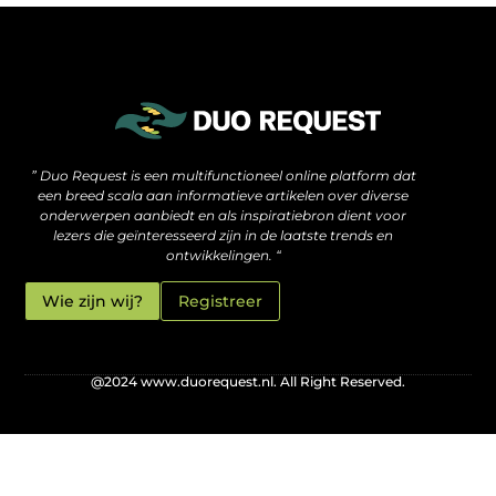
De verborgen motor achter hoge rankings: wat je moet weten over SEO backlinks kopen
Hoe jouw website méér kan zijn dan alleen een online visitekaartje
” Duo Request is een multifunctioneel online platform dat
een breed scala aan informatieve artikelen over diverse
onderwerpen aanbiedt en als inspiratiebron dient voor
lezers die geïnteresseerd zijn in de laatste trends en
ontwikkelingen. “
Wie zijn wij?
Registreer
@2024 www.duorequest.nl. All Right Reserved.