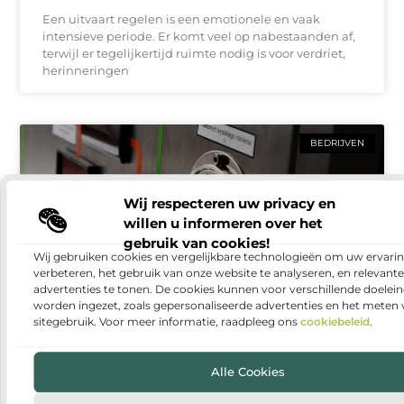
Een uitvaart regelen is een emotionele en vaak
intensieve periode. Er komt veel op nabestaanden af,
terwijl er tegelijkertijd ruimte nodig is voor verdriet,
herinneringen
BEDRIJVEN
Wij respecteren uw privacy en
willen u informeren over het
gebruik van cookies!
Wij gebruiken cookies en vergelijkbare technologieën om uw ervarin
verbeteren, het gebruik van onze website te analyseren, en relevante
advertenties te tonen. De cookies kunnen voor verschillende doelei
worden ingezet, zoals gepersonaliseerde advertenties en het meten
sitegebruik. Voor meer informatie, raadpleeg ons
cookiebeleid
.
Warmtepomp installeren: duurzaam en
comfortabel wonen
Alle Cookies
Steeds meer huishoudens denken na over manieren
om hun woning energiezuiniger te maken. Een van