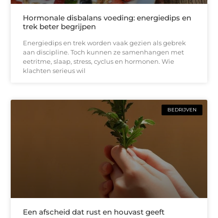
Hormonale disbalans voeding: energiedips en
trek beter begrijpen
Energiedips en trek worden vaak gezien als gebrek
aan discipline. Toch kunnen ze samenhangen met
eetritme, slaap, stress, cyclus en hormonen. Wie
klachten serieus wil
BEDRIJVEN
Een afscheid dat rust en houvast geeft