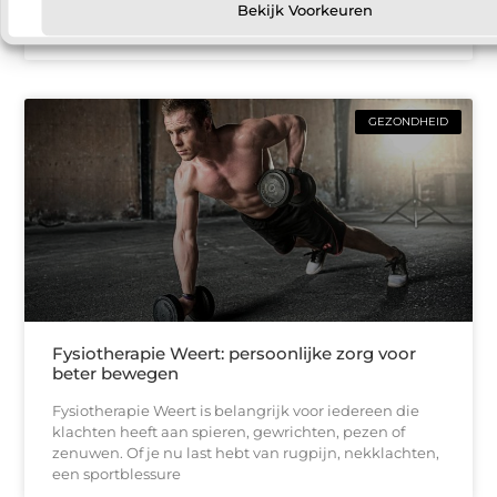
de populairste oplossingen is een warmtepomp. Met
Bekijk Voorkeuren
een warmtepomp kun
GEZONDHEID
Fysiotherapie Weert: persoonlijke zorg voor
beter bewegen
Fysiotherapie Weert is belangrijk voor iedereen die
klachten heeft aan spieren, gewrichten, pezen of
zenuwen. Of je nu last hebt van rugpijn, nekklachten,
een sportblessure