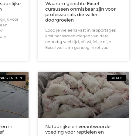
soonlijke
Waarom gerichte Excel
n
cursussen onmisbaar zijn voor
professionals die willen
grijk voor
doorgroeien
 aan
Loop je weleens vast in rapportages,
of
kost het samenvoegen van data
 van
onnodig veel tijd, of twijfel je of je
Excel wel slim genoeg inzet voor
ING EN TUIN
DIEREN
ren in
Natuurlijke en verantwoorde
ef
voeding voor reptielen en