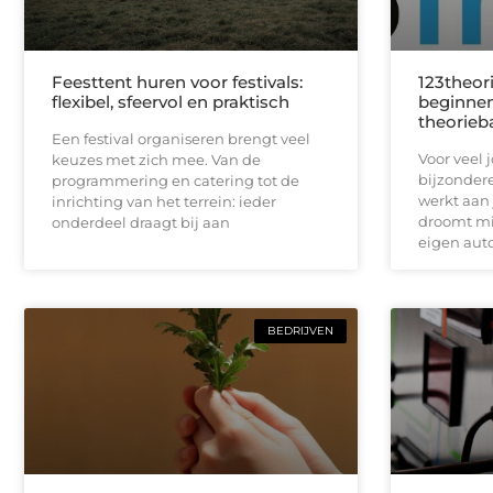
Feesttent huren voor festivals:
123theori
flexibel, sfeervol en praktisch
beginnen
theorieb
Een festival organiseren brengt veel
Voor veel 
keuzes met zich mee. Van de
bijzondere
programmering en catering tot de
werkt aan 
inrichting van het terrein: ieder
droomt mis
onderdeel draagt bij aan
eigen auto
BEDRIJVEN