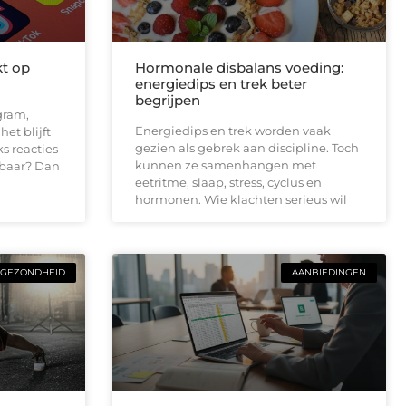
kt op
Hormonale disbalans voeding:
energiedips en trek beter
begrijpen
gram,
Energiedips en trek worden vaak
et blijft
gezien als gebrek aan discipline. Toch
ks reacties
kunnen ze samenhangen met
baar? Dan
eetritme, slaap, stress, cyclus en
hormonen. Wie klachten serieus wil
GEZONDHEID
AANBIEDINGEN