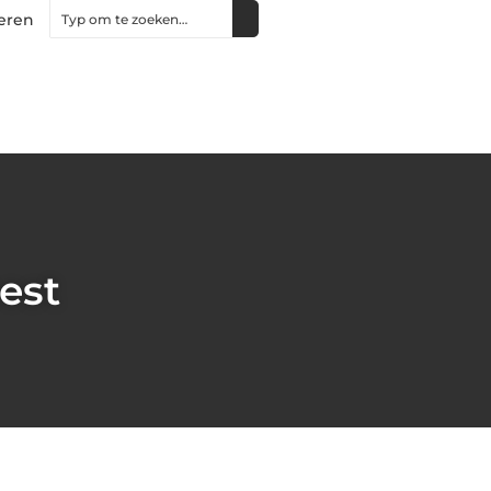
eren
est