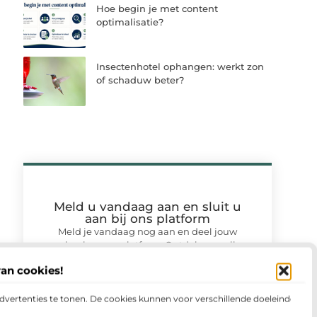
Hoe begin je met content
optimalisatie?
Insectenhotel ophangen: werkt zon
of schaduw beter?
Meld u vandaag aan en sluit u
aan bij ons platform
Meld je vandaag nog aan en deel jouw
verhaal op ons platform. Ontdek op welke
wijze jouw ervaringen anderen kunnen
van cookies!
motiveren en samenbrengen.
advertenties te tonen. De cookies kunnen voor verschillende doeleinden
Registreer nu