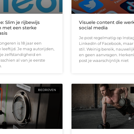
e: Slim je rijbewijs
Visuele content die wer
 met een sterke
social media
asis
Je post regelmatig op Insta
jongeren is 18 jaar een
LinkedIn of Facebook, maar h
 leeftijd. Je mag autorijden,
stil. Weinig bereik, nauwelij
je zelfstandigheid en
en geen aanvragen. Herken
schien al van je eerste
post je waarschijnlijk niet
.
BEDRIJVEN