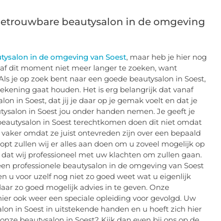
 betrouwbare beautysalon in de omgeving
ysalon in de omgeving van Soest
, maar heb je hier nog
af dit moment niet meer langer te zoeken, want
! Als je op zoek bent naar een goede beautysalon in Soest,
rekening gaat houden. Het is erg belangrijk dat vanaf
n in Soest, dat jij je daar op je gemak voelt en dat je
ysalon in Soest jou onder handen nemen. Je geeft je
eautysalon in Soest terechtkomen doen dit niet omdat
ar vaker omdat ze juist ontevreden zijn over een bepaald
pt zullen wij er alles aan doen om u zoveel mogelijk op
 dat wij professioneel met uw klachten om zullen gaan.
 een professionele beautysalon in de omgeving van Soest
n u voor uzelf nog niet zo goed weet wat u eigenlijk
ar zo goed mogelijk advies in te geven. Onze
hier ook weer een speciale opleiding voor gevolgd. Uw
alon in Soest in uitstekende handen en u hoeft zich hier
nze beautysalon in Soest? Kijk dan even bij ons op de