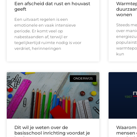
Een afscheid dat rust en houvast
Warmtepo
geeft
duurzaa
wonen
Een uitvaart regelen is een
Steeds me
emotionele en vaak intensieve
over mani
periode. Er komt veel op
energiezu
nabestaanden af, terwijl er
populairst
tegelijkertijd ruimte nodig is voor
warmtepo
verdriet, herinneringen
kun
ONDERWIJS
Dit wil je weten over de
Waarom 
basisschool inrichting voordat je
mensen 