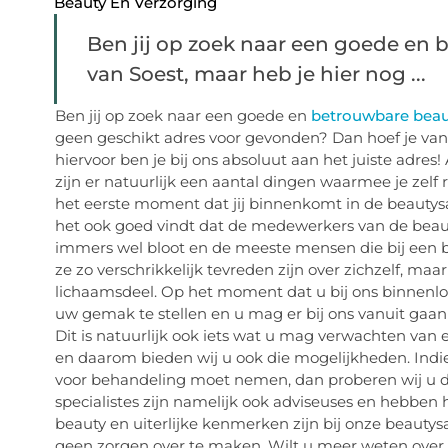
Beauty En Verzorging
Ben jij op zoek naar een goede en
van Soest, maar heb je hier nog ...
Ben jij op zoek naar een goede en
betrouwbare beaut
geen geschikt adres voor gevonden? Dan hoef je van
hiervoor ben je bij ons absoluut aan het juiste adres
zijn er natuurlijk een aantal dingen waarmee je zelf 
het eerste moment dat jij binnenkomt in de beautysalo
het ook goed vindt dat de medewerkers van de beaut
immers wel bloot en de meeste mensen die bij een b
ze zo verschrikkelijk tevreden zijn over zichzelf, ma
lichaamsdeel. Op het moment dat u bij ons binnenloo
uw gemak te stellen en u mag er bij ons vanuit gaan
Dit is natuurlijk ook iets wat u mag verwachten van
en daarom bieden wij u ook die mogelijkheden. Indie
voor behandeling moet nemen, dan proberen wij u da
specialistes zijn namelijk ook adviseuses en hebben 
beauty en uiterlijke kenmerken zijn bij onze beautys
geen zorgen over te maken. Wilt u meer weten over o