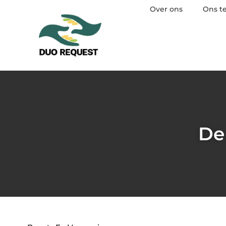
Over ons
Ons t
De