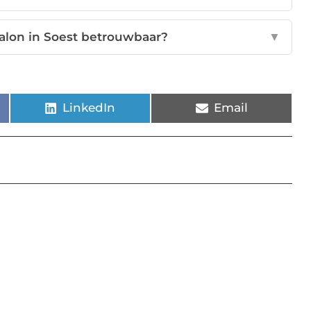
alon in Soest betrouwbaar?
▼
LinkedIn
Email