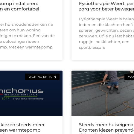
mp installeren:
Fysiotherapie Weert: per
m en comfortabel
zorg voor beter bewege
Fysiotherapie Weert is belan
er huishoudens denken na
iedereen die klachten heeft
eren om hun woning
spieren, gewrichten, pezen 
iniger te maken. Een van de
zenuwen. Of je nu last hebt
e oplossingen is een
rugpijn, nekklachten, een
mp. Met een warmtepomp
sportblessure
WONING EN TUIN
WON
kiezen steeds meer
Steeds meer huiseigena
een warmtepomp
Dronten kiezen preventi