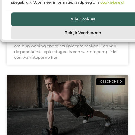
sitegebruik. Voor meer informatie, raadpleeg ons
cookiebeleid
.
Alle Cookies
Warmtepomp installeren: duurzaam en
comfortabel wonen
Bekijk Voorkeuren
Steeds meer huishoudens denken na over manieren
om hun woning energiezuiniger te maken. Een van
de populairste oplossingen is een warmtepomp. Met
een warmtepomp kun
GEZONDHEID