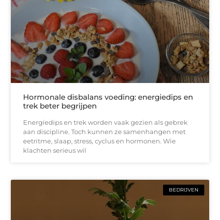
Hormonale disbalans voeding: energiedips en
trek beter begrijpen
Energiedips en trek worden vaak gezien als gebrek
aan discipline. Toch kunnen ze samenhangen met
eetritme, slaap, stress, cyclus en hormonen. Wie
klachten serieus wil
BEDRIJVEN