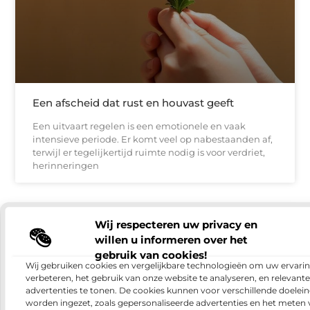
Een afscheid dat rust en houvast geeft
Een uitvaart regelen is een emotionele en vaak
intensieve periode. Er komt veel op nabestaanden af,
terwijl er tegelijkertijd ruimte nodig is voor verdriet,
herinneringen
BEDRIJVEN
Wij respecteren uw privacy en
willen u informeren over het
gebruik van cookies!
Wij gebruiken cookies en vergelijkbare technologieën om uw ervarin
verbeteren, het gebruik van onze website te analyseren, en relevante
advertenties te tonen. De cookies kunnen voor verschillende doelei
worden ingezet, zoals gepersonaliseerde advertenties en het meten