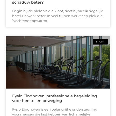
schaduw beter?
Begin bij de plek: als die klopt, doet bijna elk degelijk
hotel z’n werk beter. In veel tuinen werkt een plek die
’s ochtends opwarmt
SPORT
Fysio Eindhoven: professionele begeleiding
voor herstel en beweging
Fysio Eindhoven is een belangrijke ondersteuning
voor mensen die last hebben van lichamelijke