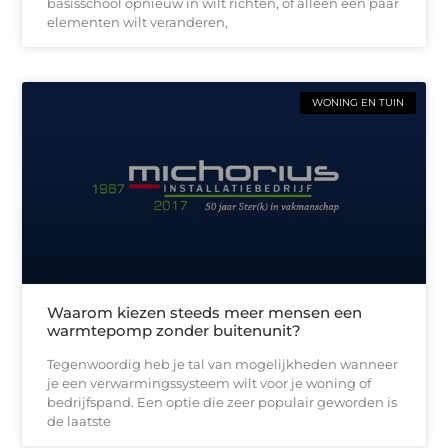
basisschool opnieuw in wilt richten, of alleen een paar
elementen wilt veranderen,
WONING EN TUIN
Waarom kiezen steeds meer mensen een
warmtepomp zonder buitenunit?
Tegenwoordig heb je tal van mogelijkheden wanneer
je een verwarmingssysteem wilt voor je woning of
bedrijfspand. Een optie die zeer populair geworden is
de laatste