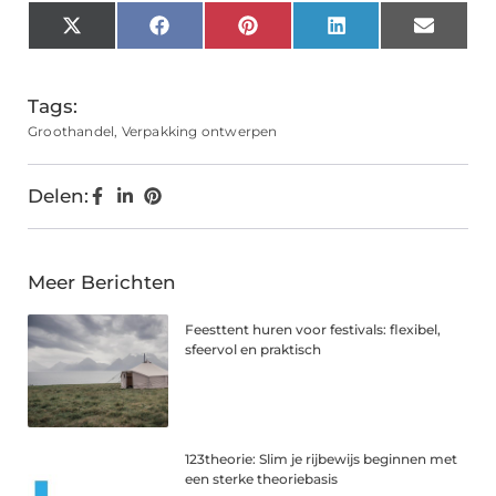
X
Facebook
Pinterest
LinkedIn
Email
(Twitter)
Tags:
Groothandel
,
Verpakking ontwerpen
Delen:
Meer Berichten
Feesttent huren voor festivals: flexibel,
sfeervol en praktisch
123theorie: Slim je rijbewijs beginnen met
een sterke theoriebasis