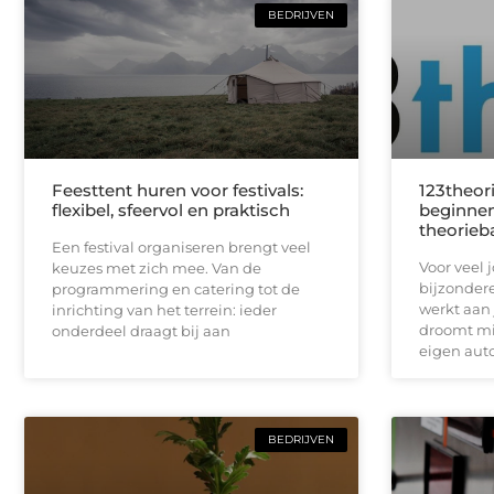
BEDRIJVEN
Feesttent huren voor festivals:
123theori
flexibel, sfeervol en praktisch
beginnen
theorieb
Een festival organiseren brengt veel
Voor veel 
keuzes met zich mee. Van de
bijzondere
programmering en catering tot de
werkt aan 
inrichting van het terrein: ieder
droomt mis
onderdeel draagt bij aan
eigen auto
BEDRIJVEN