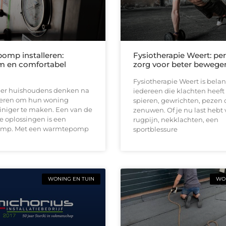
mp installeren:
Fysiotherapie Weert: per
m en comfortabel
zorg voor beter bewege
Fysiotherapie Weert is belan
er huishoudens denken na
iedereen die klachten heeft
eren om hun woning
spieren, gewrichten, pezen 
iniger te maken. Een van de
zenuwen. Of je nu last hebt
e oplossingen is een
rugpijn, nekklachten, een
mp. Met een warmtepomp
sportblessure
WONING EN TUIN
WON