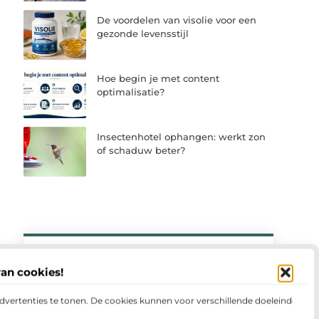
De voordelen van visolie voor een
gezonde levensstijl
Hoe begin je met content
optimalisatie?
Insectenhotel ophangen: werkt zon
of schaduw beter?
van cookies!
Meld u vandaag aan en sluit u
aan bij ons platform
advertenties te tonen. De cookies kunnen voor verschillende doeleinden
Meld je vandaag nog aan en deel jouw
verhaal op ons platform. Ontdek op welke