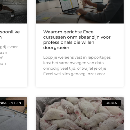
soonlijke
Waarom gerichte Excel
n
cursussen onmisbaar zijn voor
professionals die willen
grijk voor
doorgroeien
 aan
Loop je weleens vast in rapportages,
of
kost het samenvoegen van data
 van
onnodig veel tijd, of twijfel je of je
Excel wel slim genoeg inzet voor
ING EN TUIN
DIEREN