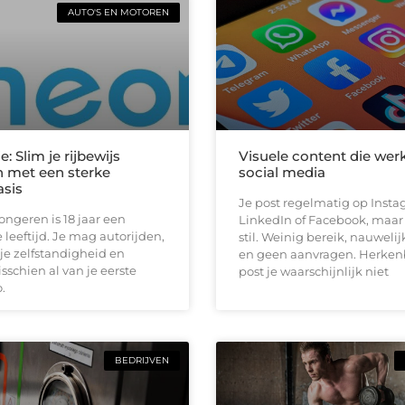
AUTO'S EN MOTOREN
e: Slim je rijbewijs
Visuele content die wer
 met een sterke
social media
asis
Je post regelmatig op Insta
jongeren is 18 jaar een
LinkedIn of Facebook, maar h
 leeftijd. Je mag autorijden,
stil. Weinig bereik, nauwelij
je zelfstandigheid en
en geen aanvragen. Herken
schien al van je eerste
post je waarschijnlijk niet
.
BEDRIJVEN