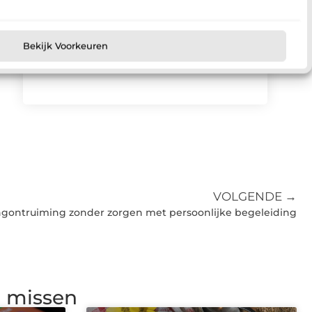
wijze jouw ervaringen anderen kunnen
motiveren en samenbrengen.
Bekijk Voorkeuren
Registreer nu
VOLGENDE →
gontruiming zonder zorgen met persoonlijke begeleiding
g missen