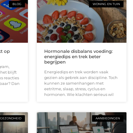
BLOG
WONING EN TUIN
kt op
Hormonale disbalans voeding:
energiedips en trek beter
begrijpen
gram,
Energiedips en trek worden vaak
et blijft
gezien als gebrek aan discipline. Toch
ks reacties
kunnen ze samenhangen met
baar? Dan
eetritme, slaap, stress, cyclus en
hormonen. Wie klachten serieus wil
GEZONDHEID
AANBIEDINGEN