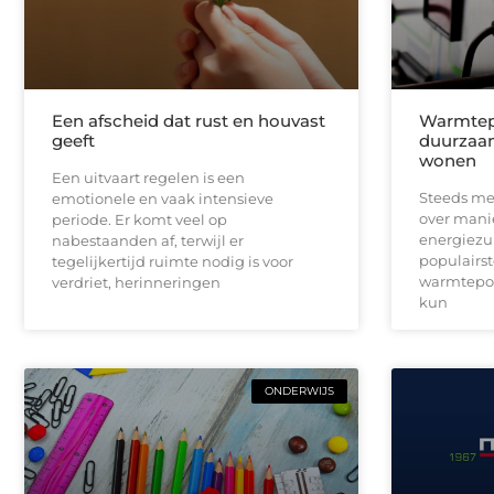
Een afscheid dat rust en houvast
Warmtepo
geeft
duurzaa
wonen
Een uitvaart regelen is een
Steeds me
emotionele en vaak intensieve
over mani
periode. Er komt veel op
energiezu
nabestaanden af, terwijl er
populairst
tegelijkertijd ruimte nodig is voor
warmtepo
verdriet, herinneringen
kun
ONDERWIJS