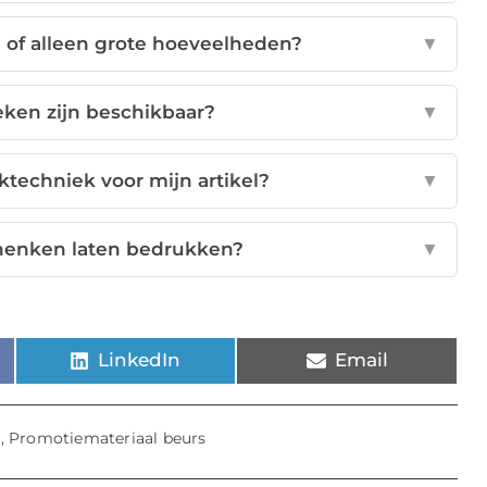
n of alleen grote hoeveelheden?
▼
ken zijn beschikbaar?
▼
cktechniek voor mijn artikel?
▼
chenken laten bedrukken?
▼
LinkedIn
Email
,
Promotiemateriaal beurs