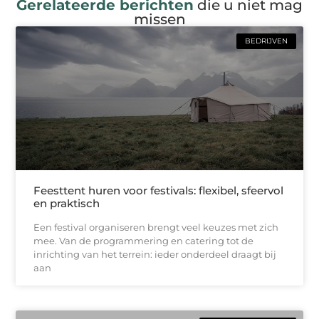
Gerelateerde berichten
die u niet mag
missen
BEDRIJVEN
Feesttent huren voor festivals: flexibel, sfeervol
en praktisch
Een festival organiseren brengt veel keuzes met zich
mee. Van de programmering en catering tot de
inrichting van het terrein: ieder onderdeel draagt bij
aan