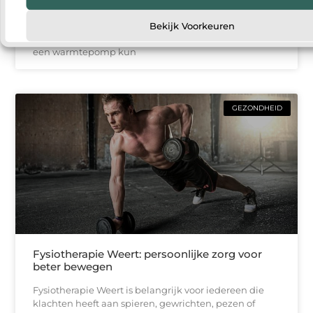
Steeds meer huishoudens denken na over manieren
om hun woning energiezuiniger te maken. Een van
Bekijk Voorkeuren
de populairste oplossingen is een warmtepomp. Met
een warmtepomp kun
GEZONDHEID
Fysiotherapie Weert: persoonlijke zorg voor
beter bewegen
Fysiotherapie Weert is belangrijk voor iedereen die
klachten heeft aan spieren, gewrichten, pezen of