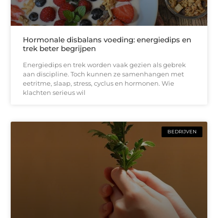
Hormonale disbalans voeding: energiedips en
trek beter begrijpen
Energiedips en trek worden vaak gezien als gebrek
aan discipline. Toch kunnen ze samenhangen met
eetritme, slaap, stress, cyclus en hormonen. Wie
klachten serieus wil
BEDRIJVEN