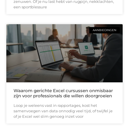
zenuwen. Of je nu last hebt van rugpijn, nekklachten,
een sportblessure
AANBIEDINGEN
Waarom gerichte Excel cursussen onmisbaar
zijn voor professionals die willen doorgroeien
Loop je weleens vast in rapportages, kost het
samenvoegen van data onnodig veel tijd, of twijfel je
of je Excel wel slim genoeg inzet voor