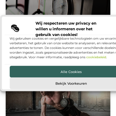
Wij respecteren uw privacy en
willen u informeren over het
gebruik van cookies!
Warmtepomp installeren: duurzaam en
Wij gebruiken cookies en vergelijkbare technologieën om uw ervarin
comfortabel wonen
verbeteren, het gebruik van onze website te analyseren, en relevante
advertenties te tonen. De cookies kunnen voor verschillende doelei
Steeds meer huishoudens denken na over manieren
worden ingezet, zoals gepersonaliseerde advertenties en het meten
om hun woning energiezuiniger te maken. Een van
sitegebruik. Voor meer informatie, raadpleeg ons
cookiebeleid
.
de populairste oplossingen is een warmtepomp. Met
een warmtepomp kun
Alle Cookies
Bekijk Voorkeuren
GEZONDHEID