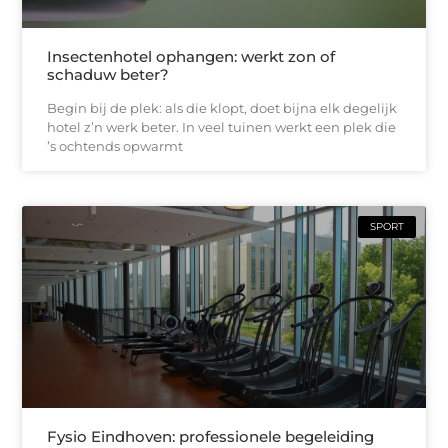
Insectenhotel ophangen: werkt zon of
schaduw beter?
Begin bij de plek: als die klopt, doet bijna elk degelijk
hotel z’n werk beter. In veel tuinen werkt een plek die
’s ochtends opwarmt
SPORT
Fysio Eindhoven: professionele begeleiding