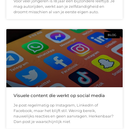
Voor veel jongeren is 18 jaar een bijzondere leeftijd. Je
mag autorijden, werkt aan je zelfstandigheid en
droomt misschien al van je eerste eigen auto.
BLOG
Visuele content die werkt op social media
Je post regelmatig op Instagram, LinkedIn of
Facebook, maar het blijft stil. Weinig bereik,
nauwelijks reacties en geen aanvragen. Herkenbaar?
Dan post je waarschijnlijk niet