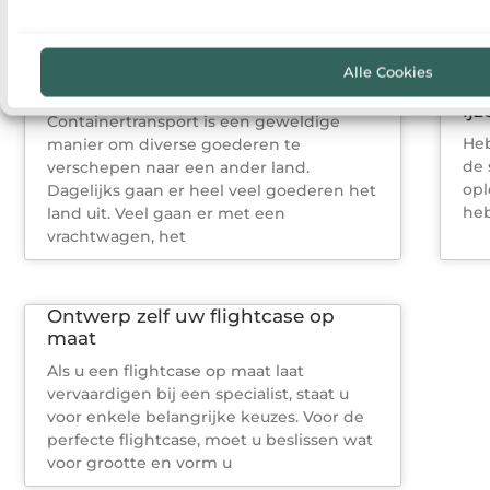
Alle Cookies
Goederen over zee verschepen
Br
ij
Containertransport is een geweldige
Heb
manier om diverse goederen te
de 
verschepen naar een ander land.
opl
Dagelijks gaan er heel veel goederen het
heb
land uit. Veel gaan er met een
vrachtwagen, het
Ontwerp zelf uw flightcase op
maat
Als u een flightcase op maat laat
vervaardigen bij een specialist, staat u
voor enkele belangrijke keuzes. Voor de
perfecte flightcase, moet u beslissen wat
voor grootte en vorm u