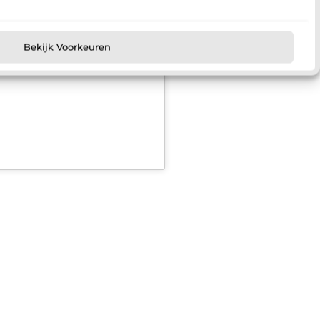
nkel geschoolde vakmensen
rstand van zaken hebben. De
n de
Bekijk Voorkeuren