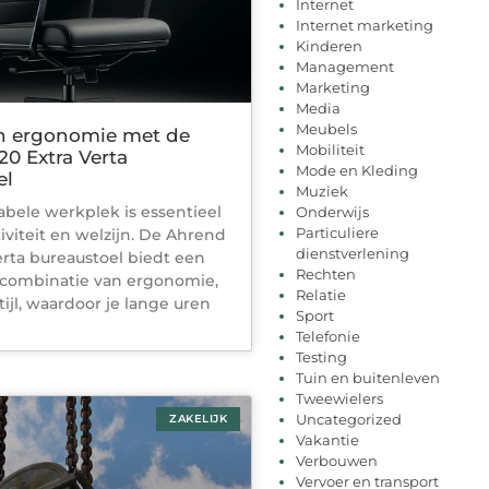
Internet
Internet marketing
Kinderen
Management
Marketing
Media
Meubels
n ergonomie met de
Mobiliteit
0 Extra Verta
Mode en Kleding
el
Muziek
bele werkplek is essentieel
Onderwijs
Particuliere
iviteit en welzijn. De Ahrend
dienstverlening
erta bureaustoel biedt een
Rechten
 combinatie van ergonomie,
Relatie
ijl, waardoor je lange uren
Sport
n
Telefonie
Testing
Tuin en buitenleven
Tweewielers
Uncategorized
ZAKELIJK
Vakantie
Verbouwen
Vervoer en transport