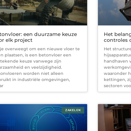
tonvloer: een duurzame keuze
Het belan
or elk project
controles 
 je overweegt om een nieuwe vloer te
Het structur
en plaatsen, is een betonvloer een
hijsapparatuu
stekende keuze vanwege zijn
handhaven v
rzaamheid en veelzijdigheid.
werkomgeving
onvloeren worden niet alleen
waaronder hi
ruikt in industriële omgevingen,
kettingen, z
ar
sectoren voo
ZAKELIJK