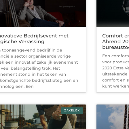
novatieve Bedrijfsevent met
Comfort e
gische Verrassing
Ahrend 202
bureausto
 toonaangevend bedrijf in de
Een comforta
anciële sector organiseerde vorige
voor product
k een innovatief zakelijk evenement
2020 Extra V
 veel belangstelling trok. Het
uitstekende
nement stond in het teken van
comfort en st
komstgerichte bedrijfsstrategieën en
kunt werke
hnologieën. Een
ZAKELIJK