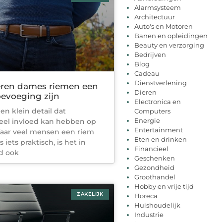
Alarmsysteem
Architectuur
Auto's en Motoren
Banen en opleidingen
Beauty en verzorging
Bedrijven
Blog
Cadeau
Dienstverlening
ren dames riemen een
Dieren
toevoeging zijn
Electronica en
en klein detail dat
Computers
Energie
veel invloed kan hebben op
Entertainment
Waar veel mensen een riem
Eten en drinken
s iets praktisch, is het in
Financieel
d ook
Geschenken
Gezondheid
Groothandel
Hobby en vrije tijd
ZAKELIJK
Horeca
Huishoudelijk
Industrie