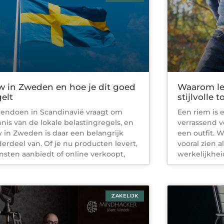
w in Zweden en hoe je dit goed
Waarom le
gelt
stijlvolle 
endoen in Scandinavië vraagt om
Een riem is e
nis van de lokale belastingregels, en
verrassend 
 in Zweden is daar een belangrijk
een outfit. 
erdeel van. Of je nu producten levert,
vooral zien al
nsten aanbiedt of online verkoopt,
werkelijkhei
ZAKELIJK