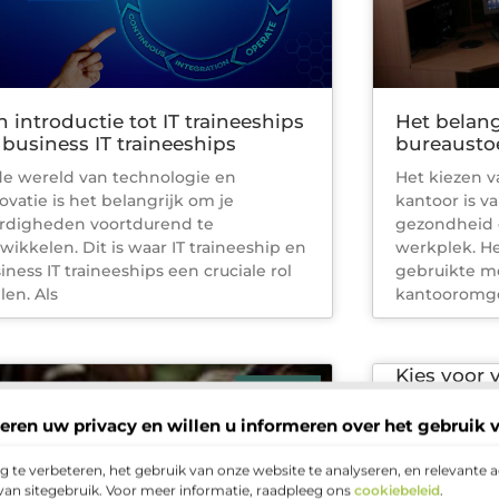
n introductie tot IT traineeships
Het belan
 business IT traineeships
bureausto
de wereld van technologie en
Het kiezen v
ovatie is het belangrijk om je
kantoor is va
rdigheden voortdurend te
gezondheid e
wikkelen. Dit is waar IT traineeship en
werkplek. He
iness IT traineeships een cruciale rol
gebruikte m
len. Als
kantooromg
Kies voor 
ZAKELIJK
aan de DI
voldoet
eren uw privacy en willen u informeren over het gebruik 
Durwen Benel
 te verbeteren, het gebruik van onze website te analyseren, en relevante 
En dat merkt 
van sitegebruik. Voor meer informatie, raadpleeg ons
cookiebeleid
.