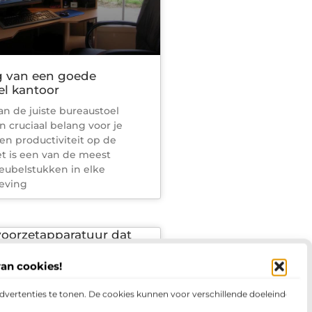
g van een goede
el kantoor
an de juiste bureaustoel
n cruciaal belang voor je
n productiviteit op de
t is een van de meest
eubelstukken in elke
eving
voorzetapparatuur dat
N- en ISO 9001 normen
van cookies!
ux B.V. is expert sinds 1970.
advertenties te tonen. De cookies kunnen voor verschillende doeleinden
u op allerlei vlakken. Zo