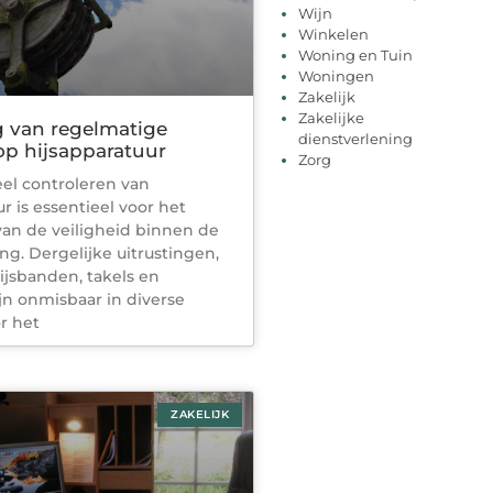
Wijn
Winkelen
Woning en Tuin
Woningen
Zakelijk
Zakelijke
g van regelmatige
dienstverlening
op hijsapparatuur
Zorg
eel controleren van
r is essentieel voor het
an de veiligheid binnen de
. Dergelijke uitrustingen,
jsbanden, takels en
ijn onmisbaar in diverse
r het
ZAKELIJK