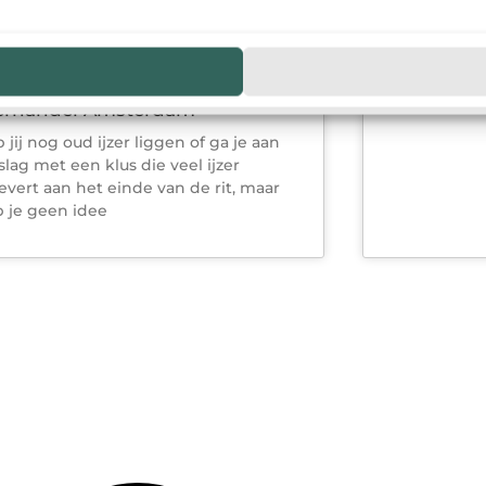
werken er e
die echt ve
kwaliteit va
eng jouw oud ijzer naar de
zerhandel Amsterdam
 jij nog oud ijzer liggen of ga je aan
slag met een klus die veel ijzer
evert aan het einde van de rit, maar
 je geen idee