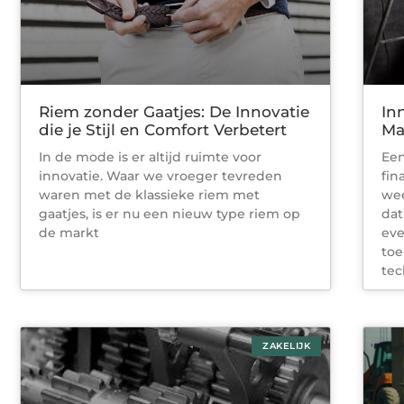
Riem zonder Gaatjes: De Innovatie
In
die je Stijl en Comfort Verbetert
Ma
In de mode is er altijd ruimte voor
Een
innovatie. Waar we vroeger tevreden
fin
waren met de klassieke riem met
wee
gaatjes, is er nu een nieuw type riem op
dat
de markt
eve
toe
tec
ZAKELIJK