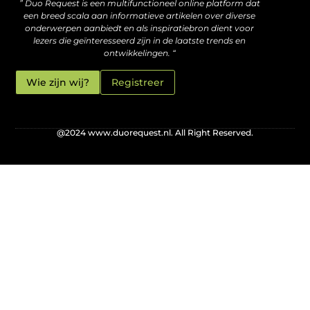
” Duo Request is een multifunctioneel online platform dat
een breed scala aan informatieve artikelen over diverse
onderwerpen aanbiedt en als inspiratiebron dient voor
lezers die geïnteresseerd zijn in de laatste trends en
ontwikkelingen. “
Wie zijn wij?
Registreer
@2024 www.duorequest.nl. All Right Reserved.