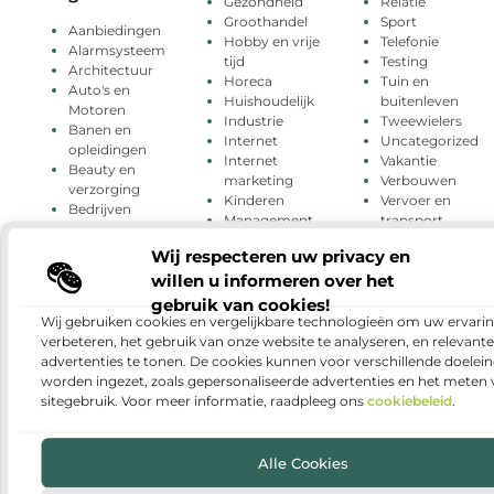
Gezondheid
Relatie
Groothandel
Sport
Aanbiedingen
Hobby en vrije
Telefonie
Alarmsysteem
tijd
Testing
Architectuur
Horeca
Tuin en
Auto's en
Huishoudelijk
buitenleven
Motoren
Industrie
Tweewielers
Banen en
Internet
Uncategorized
opleidingen
Internet
Vakantie
Beauty en
marketing
Verbouwen
verzorging
Kinderen
Vervoer en
Bedrijven
Management
transport
Blog
Marketing
Wijn
Cadeau
Wij respecteren uw privacy en
Media
Winkelen
Dienstverlening
willen u informeren over het
Meubels
Woning en Tuin
Dieren
Mobiliteit
Woningen
gebruik van cookies!
Electronica en
Mode en
Zakelijk
Wij gebruiken cookies en vergelijkbare technologieën om uw ervarin
Computers
Kleding
Zakelijke
verbeteren, het gebruik van onze website te analyseren, en relevante
Energie
Muziek
dienstverlening
advertenties te tonen. De cookies kunnen voor verschillende doelei
Entertainment
Onderwijs
Zorg
worden ingezet, zoals gepersonaliseerde advertenties en het meten
Eten en drinken
Particuliere
sitegebruik. Voor meer informatie, raadpleeg ons
cookiebeleid
.
Financieel
dienstverlening
Alle Cookies