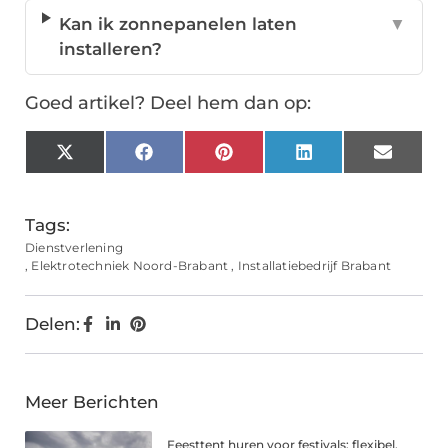
Kan ik zonnepanelen laten
▼
installeren?
Goed artikel? Deel hem dan op:
X
Facebook
Pinterest
LinkedIn
Email
(Twitter)
Tags:
Dienstverlening
,
Elektrotechniek Noord-Brabant
,
Installatiebedrijf Brabant
Delen:
Meer Berichten
Feesttent huren voor festivals: flexibel,