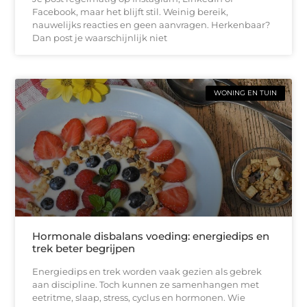
Facebook, maar het blijft stil. Weinig bereik,
nauwelijks reacties en geen aanvragen. Herkenbaar?
Dan post je waarschijnlijk niet
WONING EN TUIN
Hormonale disbalans voeding: energiedips en
trek beter begrijpen
Energiedips en trek worden vaak gezien als gebrek
aan discipline. Toch kunnen ze samenhangen met
eetritme, slaap, stress, cyclus en hormonen. Wie