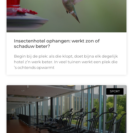
Insectenhotel ophangen: werkt zon of
schaduw beter?
Begin bij de plek: als die klopt, doet bijna elk degelijk
hotel z’n werk beter. In veel tuinen werkt een plek die
’s ochtends opwarmt
SPORT