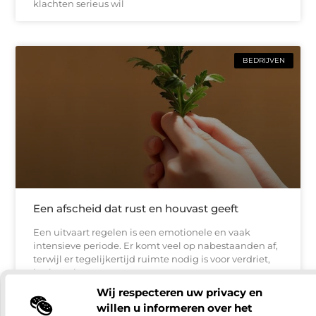
klachten serieus wil
BEDRIJVEN
Een afscheid dat rust en houvast geeft
Een uitvaart regelen is een emotionele en vaak
intensieve periode. Er komt veel op nabestaanden af,
terwijl er tegelijkertijd ruimte nodig is voor verdriet,
herinneringen
Wij respecteren uw privacy en
willen u informeren over het