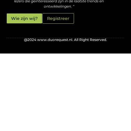
lezers die geïnteresseerd zijn in de laatste trends en
ontwikkelingen. “
Wie zijn wij?
Registreer
@2024 www.duorequest.nl. All Right Reserved.