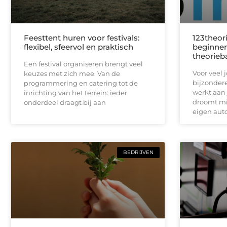
Feesttent huren voor festivals:
123theori
flexibel, sfeervol en praktisch
beginnen
theorieb
Een festival organiseren brengt veel
Voor veel 
keuzes met zich mee. Van de
bijzondere
programmering en catering tot de
werkt aan 
inrichting van het terrein: ieder
droomt mis
onderdeel draagt bij aan
eigen auto
BEDRIJVEN