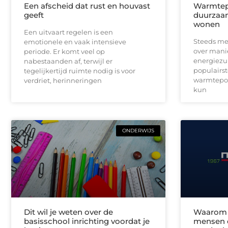
Een afscheid dat rust en houvast
Warmtepo
geeft
duurzaa
wonen
Een uitvaart regelen is een
Steeds me
emotionele en vaak intensieve
over mani
periode. Er komt veel op
energiezu
nabestaanden af, terwijl er
populairst
tegelijkertijd ruimte nodig is voor
warmtepo
verdriet, herinneringen
kun
ONDERWIJS
Dit wil je weten over de
Waarom 
basisschool inrichting voordat je
mensen 