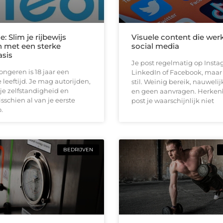
e: Slim je rijbewijs
Visuele content die wer
 met een sterke
social media
asis
Je post regelmatig op Insta
jongeren is 18 jaar een
LinkedIn of Facebook, maar h
 leeftijd. Je mag autorijden,
stil. Weinig bereik, nauwelij
je zelfstandigheid en
en geen aanvragen. Herken
schien al van je eerste
post je waarschijnlijk niet
.
BEDRIJVEN