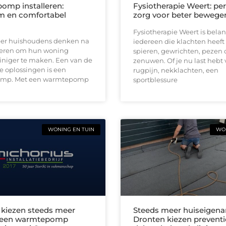
mp installeren:
Fysiotherapie Weert: per
m en comfortabel
zorg voor beter bewege
Fysiotherapie Weert is belan
er huishoudens denken na
iedereen die klachten heeft
eren om hun woning
spieren, gewrichten, pezen 
iniger te maken. Een van de
zenuwen. Of je nu last hebt
e oplossingen is een
rugpijn, nekklachten, een
mp. Met een warmtepomp
sportblessure
WONING EN TUIN
WON
kiezen steeds meer
Steeds meer huiseigena
een warmtepomp
Dronten kiezen preventi