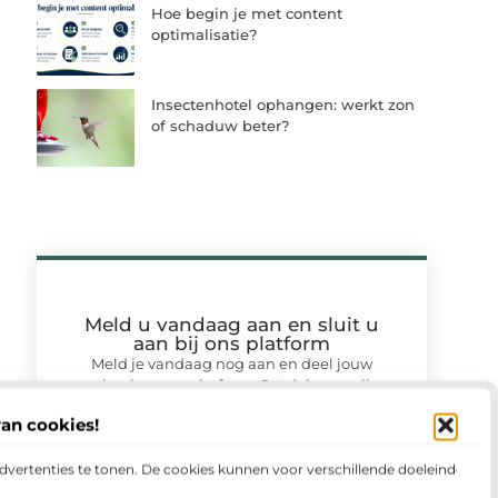
Hoe begin je met content
optimalisatie?
Insectenhotel ophangen: werkt zon
of schaduw beter?
Meld u vandaag aan en sluit u
aan bij ons platform
Meld je vandaag nog aan en deel jouw
verhaal op ons platform. Ontdek op welke
wijze jouw ervaringen anderen kunnen
van cookies!
motiveren en samenbrengen.
advertenties te tonen. De cookies kunnen voor verschillende doeleinden
Registreer nu