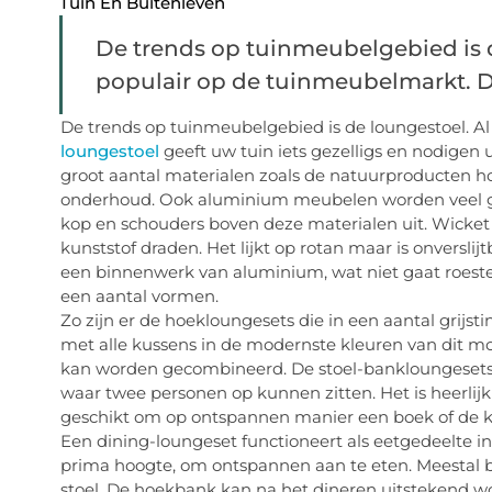
Tuin En Buitenleven
De trends op tuinmeubelgebied is d
populair op de tuinmeubelmarkt. De 
De trends op tuinmeubelgebied is de loungestoel. Al
loungestoel
geeft uw tuin iets gezelligs en nodigen 
groot aantal materialen zoals de natuurproducten ho
onderhoud. Ook aluminium meubelen worden veel gez
kop en schouders boven deze materialen uit. Wicket
kunststof draden. Het lijkt op rotan maar is onversl
een binnenwerk van aluminium, wat niet gaat roesten
een aantal vormen.
Zo zijn er de hoekloungesets die in een aantal grijs
met alle kussens in de modernste kleuren van dit mo
kan worden gecombineerd. De stoel-bankloungesets b
waar twee personen op kunnen zitten. Het is heerlijk
geschikt om op ontspannen manier een boek of de kr
Een dining-loungeset functioneert als eetgedeelte in d
prima hoogte, om ontspannen aan te eten. Meestal bes
stoel. De hoekbank kan na het dineren uitstekend w