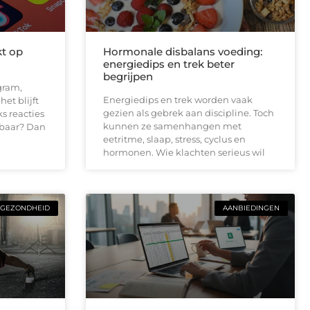
kt op
Hormonale disbalans voeding:
energiedips en trek beter
begrijpen
gram,
Energiedips en trek worden vaak
et blijft
gezien als gebrek aan discipline. Toch
ks reacties
kunnen ze samenhangen met
baar? Dan
eetritme, slaap, stress, cyclus en
hormonen. Wie klachten serieus wil
GEZONDHEID
AANBIEDINGEN