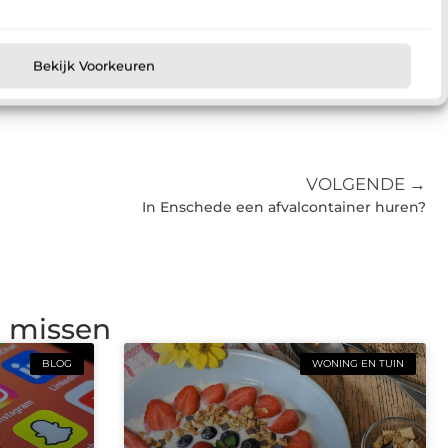
Bekijk Voorkeuren
VOLGENDE →
In Enschede een afvalcontainer huren?
g missen
BLOG
WONING EN TUIN