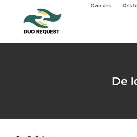
Over ons
Ons t
De l