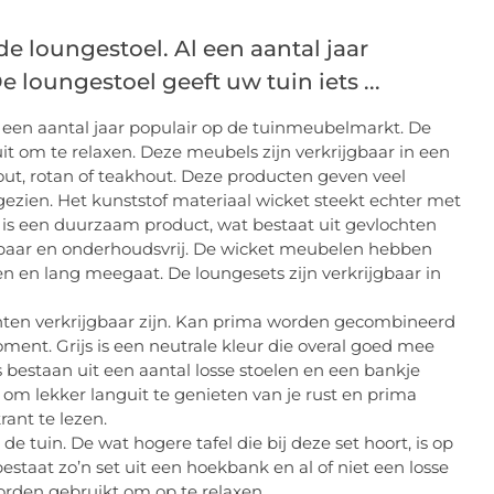
e loungestoel. Al een aantal jaar
loungestoel geeft uw tuin iets ...
 een aantal jaar populair op de tuinmeubelmarkt. De
uit om te relaxen. Deze meubels zijn verkrijgbaar in een
ut, rotan of teakhout. Deze producten geven veel
ien. Het kunststof materiaal wicket steekt echter met
 is een duurzaam product, wat bestaat uit gevlochten
ijtbaar en onderhoudsvrij. De wicket meubelen hebben
 en lang meegaat. De loungesets zijn verkrijgbaar in
tinten verkrijgbaar zijn. Kan prima worden gecombineerd
ment. Grijs is een neutrale kleur die overal goed mee
estaan uit een aantal losse stoelen en een bankje
 om lekker languit te genieten van je rust en prima
ant te lezen.
e tuin. De wat hogere tafel die bij deze set hoort, is op
taat zo’n set uit een hoekbank en al of niet een losse
orden gebruikt om op te relaxen.