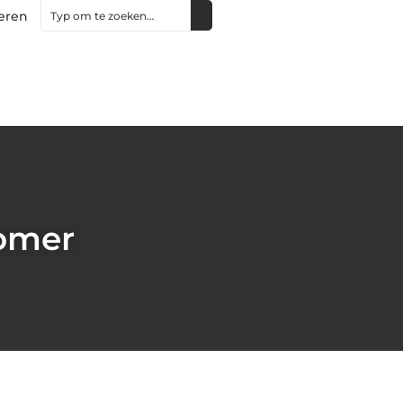
eren
zomer