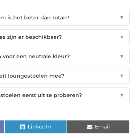
m is het beter dan rotan?
▼
s zijn er beschikbaar?
▼
 voor een neutrale kleur?
▼
teit loungestoelen mee?
▼
stoelen eerst uit te proberen?
▼
LinkedIn
Email