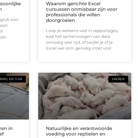
soonlijke
Waarom gerichte Excel
n
cursussen onmisbaar zijn voor
professionals die willen
grijk voor
doorgroeien
 aan
Loop je weleens vast in rapportages,
of
kost het samenvoegen van data
 van
onnodig veel tijd, of twijfel je of je
Excel wel slim genoeg inzet voor
ING EN TUIN
DIEREN
ren in
Natuurlijke en verantwoorde
ef
voeding voor reptielen en