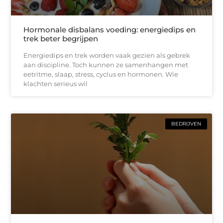
Hormonale disbalans voeding: energiedips en
trek beter begrijpen
Energiedips en trek worden vaak gezien als gebrek
aan discipline. Toch kunnen ze samenhangen met
eetritme, slaap, stress, cyclus en hormonen. Wie
klachten serieus wil
BEDRIJVEN