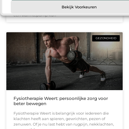
om hun woning energiezuiniger te maken. Een van
Bekijk Voorkeuren
de populairste oplossingen is een warmtepomp. Met
een warmtepomp kun
GEZONDHEID
Fysiotherapie Weert: persoonlijke zorg voor
beter bewegen
Fysiotherapie Weert is belangrijk voor iedereen die
klachten heeft aan spieren, gewrichten, pezen of
zenuwen. Of je nu last hebt van rugpijn, nekklachten,