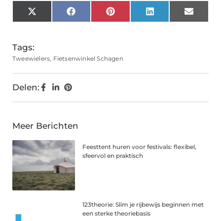
X
Facebook
Pinterest
LinkedIn
Email
(Twitter)
Tags:
Tweewielers
,
Fietsenwinkel Schagen
Delen:
Meer Berichten
Feesttent huren voor festivals: flexibel,
sfeervol en praktisch
123theorie: Slim je rijbewijs beginnen met
een sterke theoriebasis