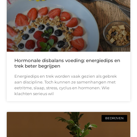
Hormonale disbalans voeding: energiedips en
trek beter begrijpen
Energiedips en trek worden vaak gezien als gebrek
aan discipline. Toch kunnen ze samenhangen met
eetritme, slaap, stress, cyclus en hormonen. Wie
klachten serieus wil
BEDRIJVEN