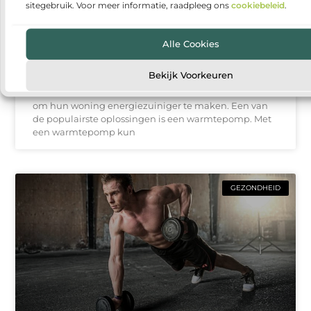
sitegebruik. Voor meer informatie, raadpleeg ons
cookiebeleid
.
Alle Cookies
Warmtepomp installeren: duurzaam en
comfortabel wonen
Bekijk Voorkeuren
Steeds meer huishoudens denken na over manieren
om hun woning energiezuiniger te maken. Een van
de populairste oplossingen is een warmtepomp. Met
een warmtepomp kun
GEZONDHEID