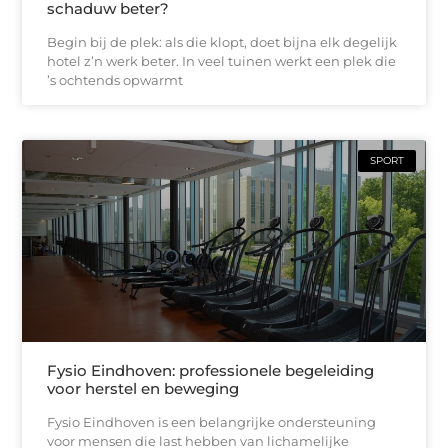
schaduw beter?
Begin bij de plek: als die klopt, doet bijna elk degelijk
hotel z’n werk beter. In veel tuinen werkt een plek die
’s ochtends opwarmt
SPORT
Fysio Eindhoven: professionele begeleiding
voor herstel en beweging
Fysio Eindhoven is een belangrijke ondersteuning
voor mensen die last hebben van lichamelijke