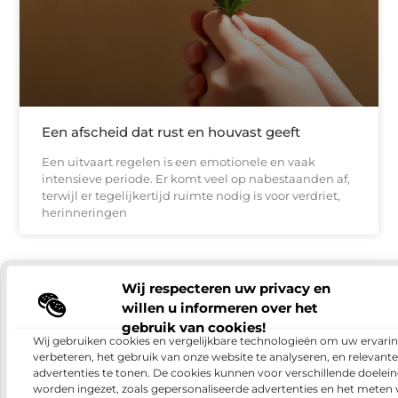
Een afscheid dat rust en houvast geeft
Een uitvaart regelen is een emotionele en vaak
intensieve periode. Er komt veel op nabestaanden af,
terwijl er tegelijkertijd ruimte nodig is voor verdriet,
herinneringen
BEDRIJVEN
Wij respecteren uw privacy en
willen u informeren over het
gebruik van cookies!
Wij gebruiken cookies en vergelijkbare technologieën om uw ervarin
verbeteren, het gebruik van onze website te analyseren, en relevante
advertenties te tonen. De cookies kunnen voor verschillende doelei
worden ingezet, zoals gepersonaliseerde advertenties en het meten