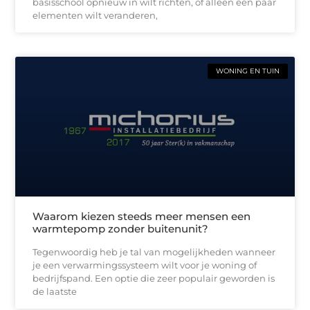
basisschool opnieuw in wilt richten, of alleen een paar
elementen wilt veranderen,
WONING EN TUIN
Waarom kiezen steeds meer mensen een
warmtepomp zonder buitenunit?
Tegenwoordig heb je tal van mogelijkheden wanneer
je een verwarmingssysteem wilt voor je woning of
bedrijfspand. Een optie die zeer populair geworden is
de laatste