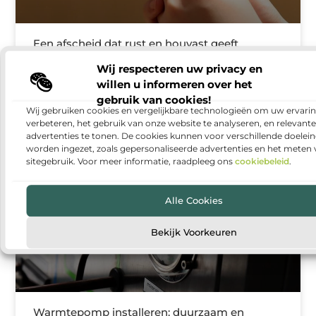
Een afscheid dat rust en houvast geeft
Een uitvaart regelen is een emotionele en vaak
Wij respecteren uw privacy en
intensieve periode. Er komt veel op nabestaanden af,
willen u informeren over het
terwijl er tegelijkertijd ruimte nodig is voor verdriet,
gebruik van cookies!
herinneringen
Wij gebruiken cookies en vergelijkbare technologieën om uw ervarin
verbeteren, het gebruik van onze website te analyseren, en relevante
advertenties te tonen. De cookies kunnen voor verschillende doelei
worden ingezet, zoals gepersonaliseerde advertenties en het meten
sitegebruik. Voor meer informatie, raadpleeg ons
cookiebeleid
.
BEDRIJVEN
Alle Cookies
Bekijk Voorkeuren
Warmtepomp installeren: duurzaam en