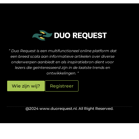
De verborgen motor achter hoge rankings: wat je moet weten over SEO backlinks kopen
Hoe jouw website méér kan zijn dan alleen een online visitekaartje
” Duo Request is een multifunctioneel online platform dat
een breed scala aan informatieve artikelen over diverse
onderwerpen aanbiedt en als inspiratiebron dient voor
lezers die geïnteresseerd zijn in de laatste trends en
ontwikkelingen. “
Wie zijn wij?
Registreer
@2024 www.duorequest.nl. All Right Reserved.