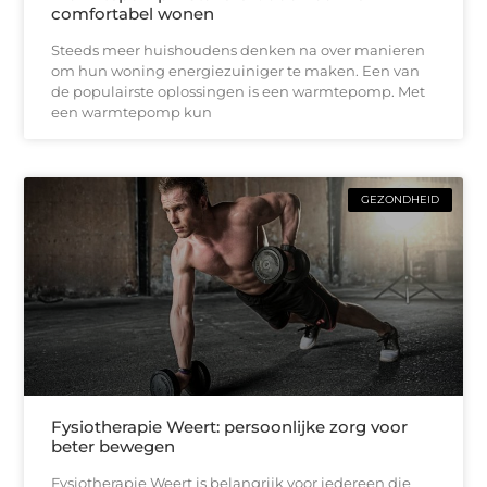
comfortabel wonen
Steeds meer huishoudens denken na over manieren
om hun woning energiezuiniger te maken. Een van
de populairste oplossingen is een warmtepomp. Met
een warmtepomp kun
GEZONDHEID
Fysiotherapie Weert: persoonlijke zorg voor
beter bewegen
Fysiotherapie Weert is belangrijk voor iedereen die