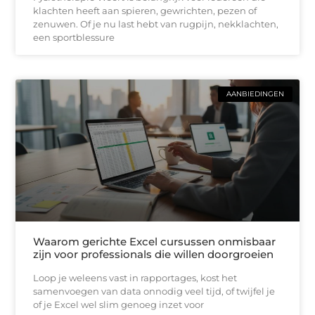
klachten heeft aan spieren, gewrichten, pezen of
zenuwen. Of je nu last hebt van rugpijn, nekklachten,
een sportblessure
AANBIEDINGEN
Waarom gerichte Excel cursussen onmisbaar
zijn voor professionals die willen doorgroeien
Loop je weleens vast in rapportages, kost het
samenvoegen van data onnodig veel tijd, of twijfel je
of je Excel wel slim genoeg inzet voor