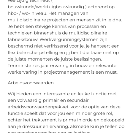
veelzijdig techneut (
bouwkunde/werktuigbouwkundig ) acterend op
hbo- / wo- niveau. Het managen van
multidisciplinaire projecten en mensen zit in je dna.
Je hebt een stevige kennis van processen en
technieken binnenshuis de multidisciplinaire
fabrieksbouw. Werkvergunningsystemen zijn
beschermd niet verfrissend voor je, je hanteert een
flexibele scherpstelling en jij bent die taaie met op
de juiste momenten de juiste beslissingen.
Tenminste zes jaar ervaring in bouw en relevante
werkervaring in projectmanagement is een must.
Arbeidsvoorwaarden
Wij bieden een interessante en leuke functie met
een volwaardig primair en secundair
arbeidsvoorwaardenpakket. voor de optie van deze
functie speelt dat voor jou een minder grote rol,
echter het traktement is prima in orde en gekoppeld
aan je dressuur en ervaring. alsmede kun je tellen op
een pensioenregeling, een collectieve