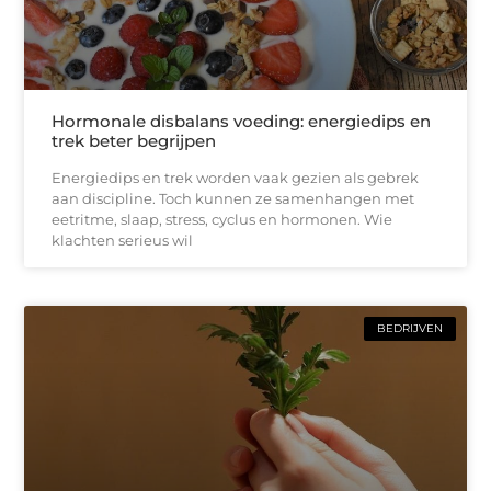
Hormonale disbalans voeding: energiedips en
trek beter begrijpen
Energiedips en trek worden vaak gezien als gebrek
aan discipline. Toch kunnen ze samenhangen met
eetritme, slaap, stress, cyclus en hormonen. Wie
klachten serieus wil
BEDRIJVEN